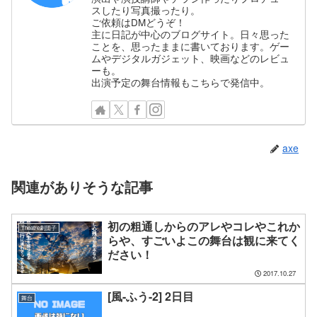
スしたり写真撮ったり。
ご依頼はDMどうぞ！
主に日記が中心のブログサイト。日々思った
ことを、思ったままに書いております。ゲー
ムやデジタルガジェット、映画などのレビュ
ーも。
出演予定の舞台情報もこちらで発信中。
axe
関連がありそうな記事
初の粗通しからのアレやコレやこれか
Theatre劇団子
らや、すごいよこの舞台は観に来てく
ださい！
2017.10.27
[風-ふう-2] 2日目
舞台