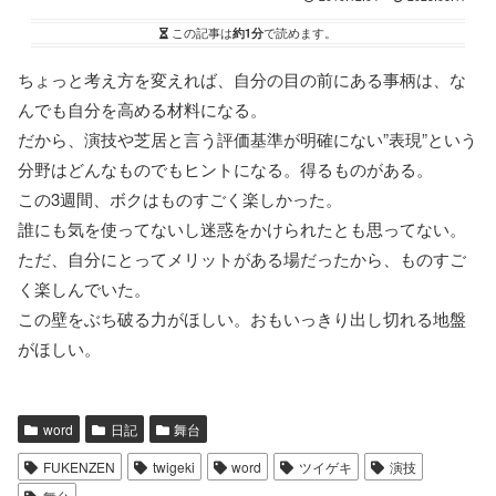
この記事は
約1分
で読めます。
ちょっと考え方を変えれば、自分の目の前にある事柄は、な
んでも自分を高める材料になる。
だから、演技や芝居と言う評価基準が明確にない”表現”という
分野はどんなものでもヒントになる。得るものがある。
この3週間、ボクはものすごく楽しかった。
誰にも気を使ってないし迷惑をかけられたとも思ってない。
ただ、自分にとってメリットがある場だったから、ものすご
く楽しんでいた。
この壁をぶち破る力がほしい。おもいっきり出し切れる地盤
がほしい。
word
日記
舞台
FUKENZEN
twigeki
word
ツイゲキ
演技