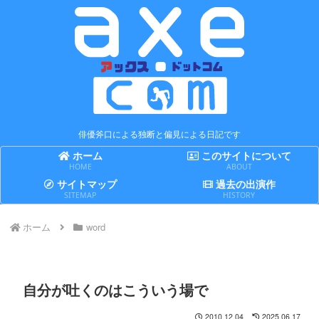
俳優斧口による独断と偏見による日記です
ホーム
このサイトについて
HOME
ABOUT
サイトマップ
過去の出演作
SITEMAP
HISTORY
ホーム
word
自分が吐くのはこういう場で
2010.12.04
2025.06.17