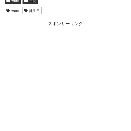
word
日記
word
誕生日
スポンサーリンク