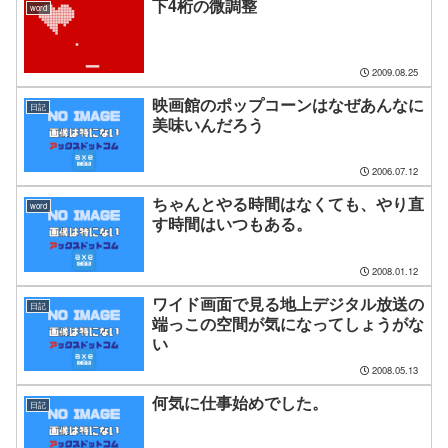
下4桁の微調整
word
2009.08.25
映画館のポップコーンはなぜあんなに
日記
美味いんだろう
2006.07.12
ちゃんとやる時間はなくても、やり直
word
す時間はいつもある。
2008.01.12
ワイド画面で見る地上デジタル放送の
日記
端っこの空間が気になってしょうがな
い
2008.05.13
何気に仕事始めでした。
日記