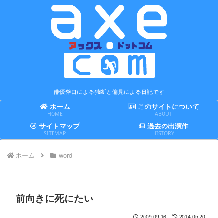
俳優斧口による独断と偏見による日記です
ホーム
このサイトについて
HOME
ABOUT
サイトマップ
過去の出演作
SITEMAP
HISTORY
ホーム
word
前向きに死にたい
2009.09.16
2014.05.20