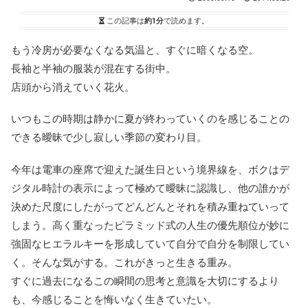
この記事は
約1分
で読めます。
もう冷房が必要なくなる気温と、すぐに暗くなる空。
長袖と半袖の服装が混在する街中。
店頭から消えていく花火。
いつもこの時期は静かに夏が終わっていくのを感じることの
できる曖昧で少し寂しい季節の変わり目。
今年は電車の座席で迎えた誕生日という境界線を、ボクはデ
ジタル時計の表示によって極めて曖昧に認識し、他の誰かが
決めた尺度にしたがってどんどんとそれを積み重ねていって
しまう。高く重なったピラミッド式の人生の優先順位が妙に
強固なヒエラルキーを形成していて自分で自分を制限してい
く。そんな気がする。これがきっと生きる重み。
すぐに過去になるこの瞬間の思考と意識を大切にするより
も、今感じることを悔いなく生きていたい。