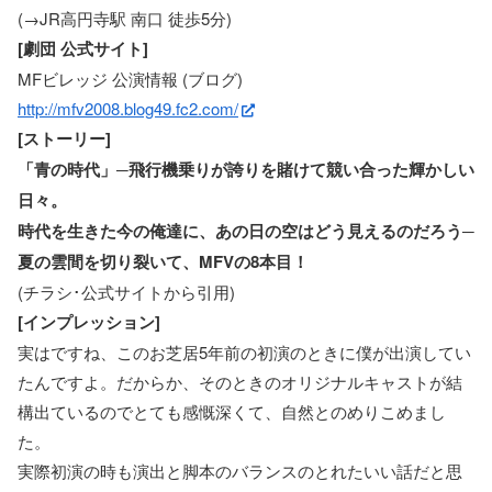
(→JR高円寺駅 南口 徒歩5分)
[劇団 公式サイト]
MFビレッジ 公演情報 (ブログ)
http://mfv2008.blog49.fc2.com/
[ストーリー]
「青の時代」─飛行機乗りが誇りを賭けて競い合った輝かしい
日々。
時代を生きた今の俺達に、あの日の空はどう見えるのだろう─
夏の雲間を切り裂いて、MFVの8本目！
(チラシ･公式サイトから引用)
[インプレッション]
実はですね、このお芝居5年前の初演のときに僕が出演してい
たんですよ。だからか、そのときのオリジナルキャストが結
構出ているのでとても感慨深くて、自然とのめりこめまし
た。
実際初演の時も演出と脚本のバランスのとれたいい話だと思