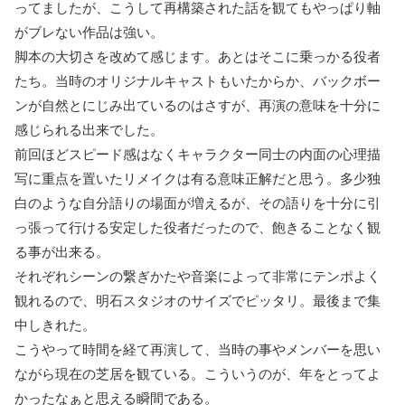
ってましたが、こうして再構築された話を観てもやっぱり軸
がブレない作品は強い。
脚本の大切さを改めて感じます。あとはそこに乗っかる役者
たち。当時のオリジナルキャストもいたからか、バックボー
ンが自然とにじみ出ているのはさすが、再演の意味を十分に
感じられる出来でした。
前回ほどスピード感はなくキャラクター同士の内面の心理描
写に重点を置いたリメイクは有る意味正解だと思う。多少独
白のような自分語りの場面が増えるが、その語りを十分に引
っ張って行ける安定した役者だったので、飽きることなく観
る事が出来る。
それぞれシーンの繋ぎかたや音楽によって非常にテンポよく
観れるので、明石スタジオのサイズでピッタリ。最後まで集
中しきれた。
こうやって時間を経て再演して、当時の事やメンバーを思い
ながら現在の芝居を観ている。こういうのが、年をとってよ
かったなぁと思える瞬間である。