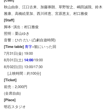
[Cast]
秋山由奈、江口古来、加藤琢朗、草野智之、嶋田誠我、鈴木
雅康、高橋絵里加、西川祥恵、宮原恵太、村口雅俊
[Staff]
脚本･演出：村口雅俊
照明：栗山ゆき
音響：ひの だい (凸劇自遊時間)
[Time table]
青字
=観にいった回
7月31日(金) 19:00
8月01日(土)
14:00
/19:00
8月02日(日) 13:00/17:30
[上映時間：約100分]
[Ticket]
前売：2,000円
(全席自由)
[Place]
明石スタジオ