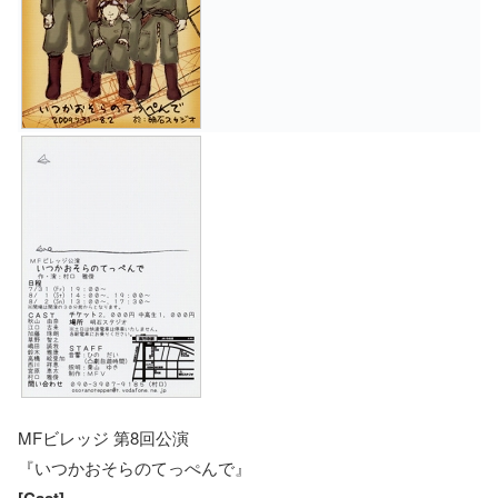
MFビレッジ 第8回公演
『いつかおそらのてっぺんで』