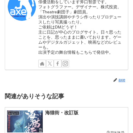
俳優活動をしています斧口智彦です。
フォトグラファー。デザイナー。株式投資。
「Theatre劇団子」劇団員。
演出や演技講師やチラシ作ったりプロデュー
スしたり写真撮ったり。
ご依頼はDMどうぞ！
主に日記が中心のブログサイト。日々思った
ことを、思ったままに書いております。ゲー
ムやデジタルガジェット、映画などのレビュ
ーも。
出演予定の舞台情報もこちらで発信中。
axe
関連がありそうな記事
海猫街・改訂版
レビュー
2014.04.25