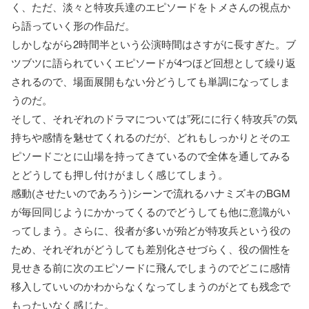
く、ただ、淡々と特攻兵達のエピソードをトメさんの視点か
ら語っていく形の作品だ。
しかしながら2時間半という公演時間はさすがに長すぎた。ブ
ツブツに語られていくエピソードが4つほど回想として繰り返
されるので、場面展開もない分どうしても単調になってしま
うのだ。
そして、それぞれのドラマについては”死にに行く特攻兵”の気
持ちや感情を魅せてくれるのだが、どれもしっかりとそのエ
ピソードごとに山場を持ってきているので全体を通してみる
とどうしても押し付けがましく感じてしまう。
感動(させたいのであろう)シーンで流れるハナミズキのBGM
が毎回同じようにかかってくるのでどうしても他に意識がい
ってしまう。さらに、役者が多いが殆どが特攻兵という役の
ため、それぞれがどうしても差別化させづらく、役の個性を
見せきる前に次のエピソードに飛んでしまうのでどこに感情
移入していいのかわからなくなってしまうのがとても残念で
もったいなく感じた。