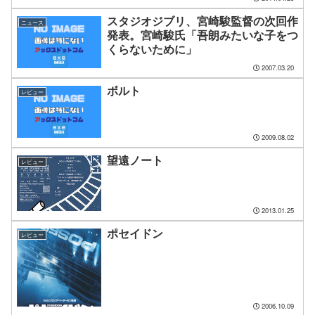
スタジオジブリ、宮崎駿監督の次回作
ニュース
発表。宮崎駿氏「吾朗みたいな子をつ
くらないために」
2007.03.20
ボルト
レビュー
2009.08.02
望遠ノート
レビュー
2013.01.25
ポセイドン
レビュー
2006.10.09