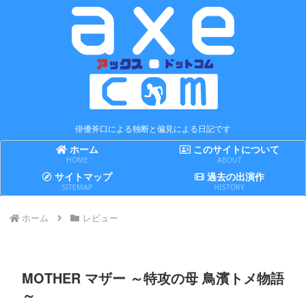
俳優斧口による独断と偏見による日記です
ホーム
このサイトについて
HOME
ABOUT
サイトマップ
過去の出演作
SITEMAP
HISTORY
ホーム
レビュー
MOTHER マザー ～特攻の母 鳥濱トメ物語
～