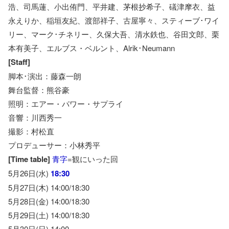
浩、司馬蓮、小出侑門、平井建、茅根抄希子、礒津摩衣、益
永えりか、稲垣友紀、渡部祥子、古屋寧々、スティーブ･ワイ
リー、マーク･チネリー、久保大吾、清水鉄也、谷田文郎、栗
本有美子、エルブス・ベルント、Alrik･Neumann
[Staff]
脚本･演出：藤森一朗
舞台監督：熊谷豪
照明：エアー・パワー・サプライ
音響：川西秀一
撮影：村松直
プロデューサー：小林秀平
[Time table]
青字
=観にいった回
5月26日(水)
18:30
5月27日(木) 14:00/18:30
5月28日(金) 14:00/18:30
5月29日(土) 14:00/18:30
5月30日(日) 14:00