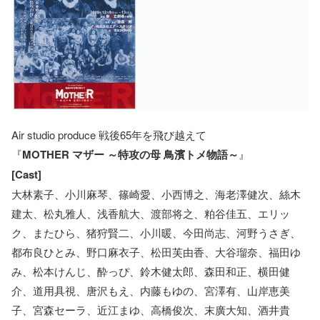
Air studio produce 戦後65年を飛び越えて
『
MOTHER マザー ～特攻の母 鳥濱トメ物語～
』
[Cast]
大林素子、小川麻琴、篠崎愛、小西博之、海老澤健次、絲木
建太、松丸雅人、浅香航大、渡部将之、粕谷佳五、エリッ
ク、またひら、猪狩賢二、小川暖、今田尚志、河野うさぎ、
都布良ひとみ、野口麻衣子、松田芙由香、大谷瑠奈、福田ゆ
み、松本けんじ、酔っぴ、鈴木健太郎、森田和正、横田健
介、道用具視、唐沢もえ、内藤もゆの、宮澤有、山岸恵美
子、宮森セーラ、近江まゆ、高橋俊次、末廣大知、酒井貴