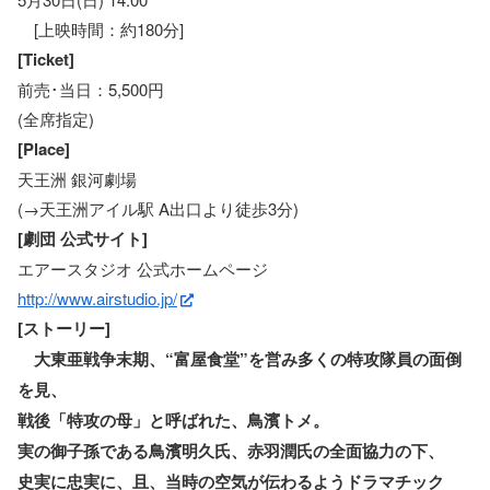
[上映時間：約180分]
[Ticket]
前売･当日：5,500円
(全席指定)
[Place]
天王洲 銀河劇場
(→天王洲アイル駅 A出口より徒歩3分)
[劇団 公式サイト]
エアースタジオ 公式ホームページ
http://www.airstudio.jp/
[ストーリー]
大東亜戦争末期、“富屋食堂”を営み多くの特攻隊員の面倒
を見、
戦後「特攻の母」と呼ばれた、鳥濱トメ。
実の御子孫である鳥濱明久氏、赤羽潤氏の全面協力の下、
史実に忠実に、且、当時の空気が伝わるようドラマチック