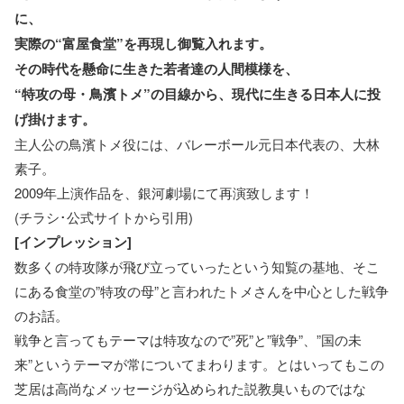
に、
実際の“富屋食堂”を再現し御覧入れます。
その時代を懸命に生きた若者達の人間模様を、
“特攻の母・鳥濱トメ”の目線から、現代に生きる日本人に投
げ掛けます。
主人公の鳥濱トメ役には、バレーボール元日本代表の、大林
素子。
2009年上演作品を、銀河劇場にて再演致します！
(チラシ･公式サイトから引用)
[インプレッション]
数多くの特攻隊が飛び立っていったという知覧の基地、そこ
にある食堂の”特攻の母”と言われたトメさんを中心とした戦争
のお話。
戦争と言ってもテーマは特攻なので”死”と”戦争”、”国の未
来”というテーマが常についてまわります。とはいってもこの
芝居は高尚なメッセージが込められた説教臭いものではな