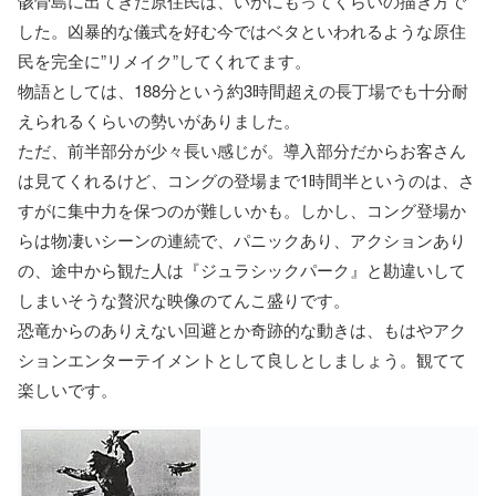
骸骨島に出てきた原住民は、いかにもってくらいの描き方で
した。凶暴的な儀式を好む今ではベタといわれるような原住
民を完全に”リメイク”してくれてます。
物語としては、188分という約3時間超えの長丁場でも十分耐
えられるくらいの勢いがありました。
ただ、前半部分が少々長い感じが。導入部分だからお客さん
は見てくれるけど、コングの登場まで1時間半というのは、さ
すがに集中力を保つのが難しいかも。しかし、コング登場か
らは物凄いシーンの連続で、パニックあり、アクションあり
の、途中から観た人は『ジュラシックパーク』と勘違いして
しまいそうな贅沢な映像のてんこ盛りです。
恐竜からのありえない回避とか奇跡的な動きは、もはやアク
ションエンターテイメントとして良しとしましょう。観てて
楽しいです。