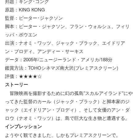
邦題：キング･コング
原題：KING KONG
監督：ピーター･ジャクソン
脚本：ピーター・ジャクソン、フラン・ウォルシュ、フィリ
ッパ・ボウエン
出演：ナオミ・ワッツ、ジャック・ブラック、エイドリア
ン・ブロディ、アンディー・サーキス
データ：2005年/ニュージーランド・アメリカ/188分
鑑賞方法：TOHOシネマズ南大沢(プレミアスクリーン)
評価：★★★★☆
ストーリー
冒険映画を撮影するために幻の孤島”スカルアイランド”にや
ってきた監督のカール（ジャック・ブラック）と脚本家のジ
ャック（エイドリアン・ブロディ）、そして女優のアン・ダ
ロウ（ナオミ・ワッツ）は、島で巨大な生き物と遭遇する。
インプレッション
ようやく観てきました、しかもプレミアスクリーンで。