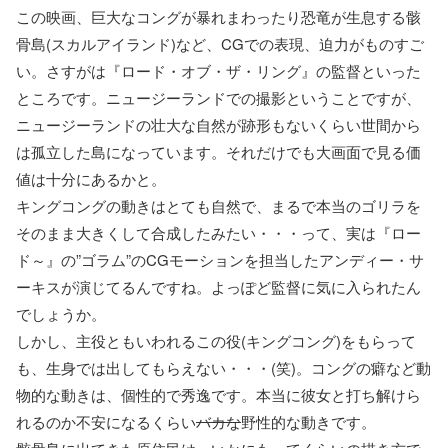
この映画、巨大なコングが暴れまわったり恐竜が生息する骸
骨島(スカルアイランド)など、CGでの表現、迫力がものすご
い。さすがは『ロード・オブ・ザ・リング』の監督といった
ところです。ニュージーランドでの撮影ということですが、
ニュージーランドの壮大な自然が跡形もないくらい世間から
は孤立した島になっています。それだけでも大画面で見る価
値は十分にあるかと。
キングコングの動きはとても自然で、まるで本当のゴリラを
そのまま大きくして合成したみたい・・・って、実は『ロー
ド～』の”ゴラム”のCGモーションを担当したアンディー・サ
ーキスが演じてるんですね。よっぽど監督に気に入られたん
でしょうか。
しかし、主役ともいわれるこの役(キングコング)をもらって
も、生身では出してもらえない・・・(笑)。コングの癖など動
物的な動きは、個性的で秀逸です。本当に彼女と打ち解けら
れるのか不安になるくらい
バカな
野性的な動きです。