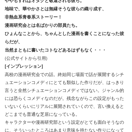
ややもすればオタクと敬遠される彼ら。
地味で、華やかさとは無縁そうな彼らの織り成す、
非熱血系青春系ストーリー！
漫画研究会とは名ばかりの部員たち。
ひょんなことから、ちゃんとした漫画を書くことになった彼
らだが、
当然まともに書いたコトなどあるはずもなく・・・
(公式サイトから引用)
[インプレッション]
高校の漫画研究会での話。終始同じ場面で話が展開するシチ
ュエーションコメディにとても類似した作りだが、はっきり
言うと全然シチュエーションコメディではない。ジャンル的
には恐らくコメディなのだが。残念ながらこの設定がもった
いないくらいにリアルに展開されていくので、言い換えると
どこまでも普通な芝居になっている。
キャラクターや漫画研究部という設定がとても面白そうなの
に、そういったところはあまり意味を持たない作りになって