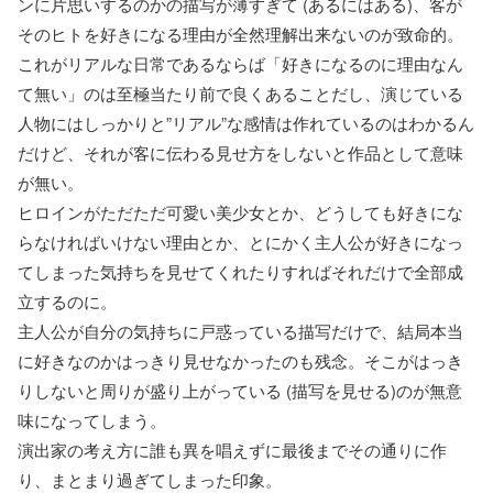
ンに片思いするのかの描写が薄すぎて (あるにはある)、客が
そのヒトを好きになる理由が全然理解出来ないのが致命的。
これがリアルな日常であるならば「好きになるのに理由なん
て無い」のは至極当たり前で良くあることだし、演じている
人物にはしっかりと”リアル”な感情は作れているのはわかるん
だけど、それが客に伝わる見せ方をしないと作品として意味
が無い。
ヒロインがただただ可愛い美少女とか、どうしても好きにな
らなければいけない理由とか、とにかく主人公が好きになっ
てしまった気持ちを見せてくれたりすればそれだけで全部成
立するのに。
主人公が自分の気持ちに戸惑っている描写だけで、結局本当
に好きなのかはっきり見せなかったのも残念。そこがはっき
りしないと周りが盛り上がっている (描写を見せる)のが無意
味になってしまう。
演出家の考え方に誰も異を唱えずに最後までその通りに作
り、まとまり過ぎてしまった印象。