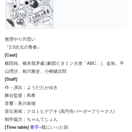
無理やり片思い
『2.5次元の青春』
[Cast]
横田純、橋本我矛威 (劇団ビタミン大使「ABC」)、金魚、平
山理沙、相川雅史、小柳健次郎
[Staff]
作・演出：ようだたかゆき
舞台監督：和希
音響：美川奈穂
宣伝美術：クロミヒデアキ (高円寺バーガーフリークス)
制作協力：ちゃんてじょん
[Time table]
青字
=観にいった回