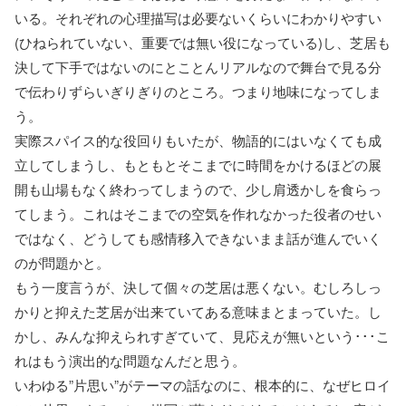
いる。それぞれの心理描写は必要ないくらいにわかりやすい
(ひねられていない、重要では無い役になっている)し、芝居も
決して下手ではないのにとことんリアルなので舞台で見る分
で伝わりずらいぎりぎりのところ。つまり地味になってしま
う。
実際スパイス的な役回りもいたが、物語的にはいなくても成
立してしまうし、もともとそこまでに時間をかけるほどの展
開も山場もなく終わってしまうので、少し肩透かしを食らっ
てしまう。これはそこまでの空気を作れなかった役者のせい
ではなく、どうしても感情移入できないまま話が進んでいく
のが問題かと。
もう一度言うが、決して個々の芝居は悪くない。むしろしっ
かりと抑えた芝居が出来ていてある意味まとまっていた。し
かし、みんな抑えられすぎていて、見応えが無いという･･･こ
れはもう演出的な問題なんだと思う。
いわゆる”片思い”がテーマの話なのに、根本的に、なぜヒロイ