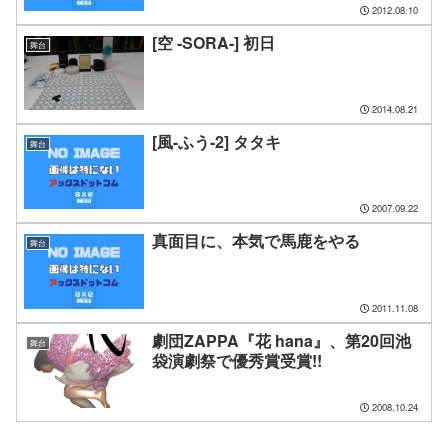
2012.08.10
[空 -SORA-] 初日
舞台
2014.08.21
[風-ふう-2] タタキ
舞台
2007.09.22
真面目に、本気で馬鹿をやる
舞台
2011.11.08
劇団ZAPPA『花 hana』、第20回池
舞台
袋演劇祭で優秀賞受賞!!
2008.10.24