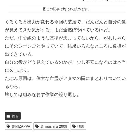
この記事は
約1分
で読めます。
くるくると出力が変わる今回の芝居で、だんだんと自分の像
が見えてきた気がする。まだ全然ぼやけているけど。
ただ、中心線のような基準が決まってないから、がむしゃら
にそのシーンごとやっていて、結果いろんなところに負担が
出てきている。
自分の役がどう見えているのかが、少し不安になるのは本当
に久しぶり。
たぶん原因は、偉大な亡霊がアタマの隅にまとわりついてい
るから。
壊しては組みなおす作業の繰り返し。
舞台
劇団ZAPPA
猿 mashira 2009
稽古