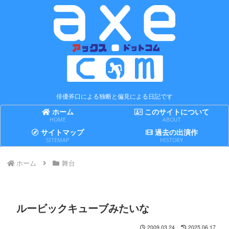
俳優斧口による独断と偏見による日記です
ホーム
このサイトについて
HOME
ABOUT
サイトマップ
過去の出演作
SITEMAP
HISTORY
ホーム
舞台
ルービックキューブみたいな
2009.03.24
2025.06.17