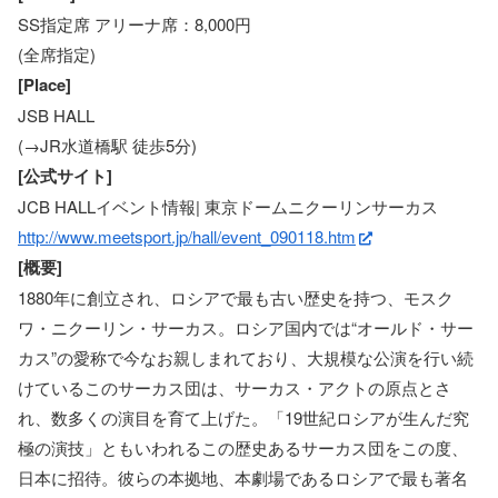
SS指定席 アリーナ席：8,000円
(全席指定)
[Place]
JSB HALL
(→JR水道橋駅 徒歩5分)
[公式サイト]
JCB HALLイベント情報| 東京ドームニクーリンサーカス
http://www.meetsport.jp/hall/event_090118.htm
[概要]
1880年に創立され、ロシアで最も古い歴史を持つ、モスク
ワ・ニクーリン・サーカス。ロシア国内では“オールド・サー
カス”の愛称で今なお親しまれており、大規模な公演を行い続
けているこのサーカス団は、サーカス・アクトの原点とさ
れ、数多くの演目を育て上げた。「19世紀ロシアが生んだ究
極の演技」ともいわれるこの歴史あるサーカス団をこの度、
日本に招待。彼らの本拠地、本劇場であるロシアで最も著名