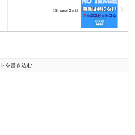
[花 hana] 2日目
トを書き込む