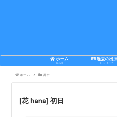
ホーム
過去の出
HOME
HISTORY
ホーム
舞台
[花 hana] 初日