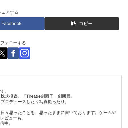
シェアする
Facebook
コピー
eをフォローする
です。
式投資。「Theatre劇団子」劇団員。
りプロデュースしたり写真撮ったり。
。日々思ったことを、思ったままに書いております。ゲームや
レビューも。
信中。