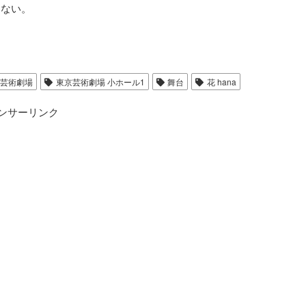
らない。
芸術劇場
東京芸術劇場 小ホール1
舞台
花 hana
ンサーリンク