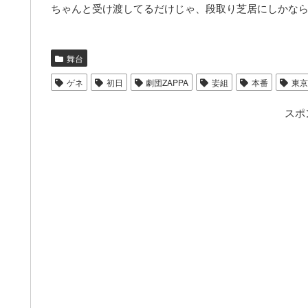
ちゃんと受け渡してるだけじゃ、段取り芝居にしかな
舞台
ゲネ
初日
劇団ZAPPA
妛組
本番
東京
スポ