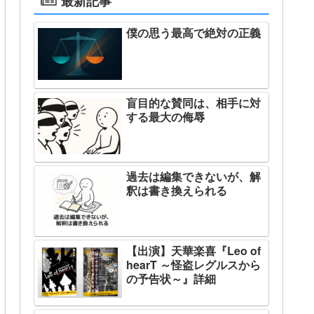
最新記事
僕の思う最高で絶対の正義
盲目的な賛同は、相手に対
する最大の侮辱
過去は編集できないが、解
釈は書き換えられる
【出演】天華楽喜『Leo of
hearT ～怪盗レグルスから
の予告状～』詳細