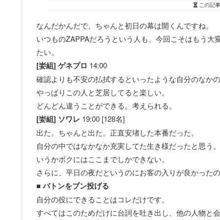
この記
なんだかんだで、ちゃんと初日の幕は開くんですね。
いつものZAPPAだろうという人も、今回こそはもう
たい。
[妛組] ゲネプロ
14:00
確認よりも不安の払拭するといったような自分のなか
やっぱりこの人と芝居してると楽しい。
どんどん違うことができる。考えられる。
[妛組] ソワレ
19:00 [128名]
出た。ちゃんと出た。正直安堵した本番だった。
自分の中ではなかなか充実してた生き様だったと思う
いうかボクにはここまでしかできない。
さらに、平日の夜だというのにお客の入りが良かった
■
バトンをブン投げる
自分の役にできることはコレだけです。
すべてはこのためだけに台詞を吐き出し、他の人物と