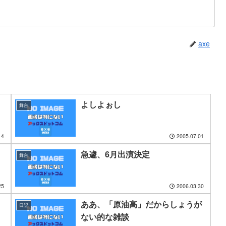
axe
よしよぉし
舞台
14
2005.07.01
急遽、6月出演決定
舞台
25
2006.03.30
ああ、「原油高」だからしょうが
日記
ない的な雑談