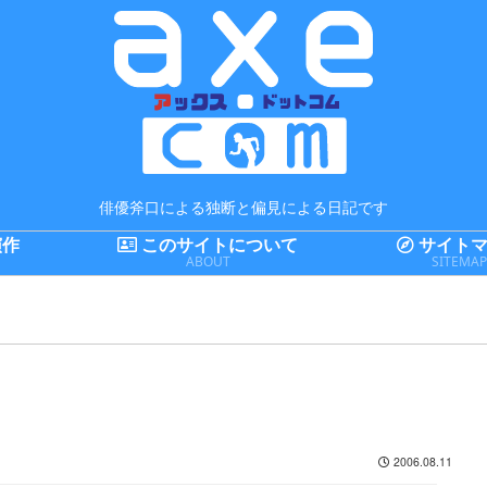
俳優斧口による独断と偏見による日記です
演作
このサイトについて
サイトマ
ABOUT
SITEMA
2006.08.11