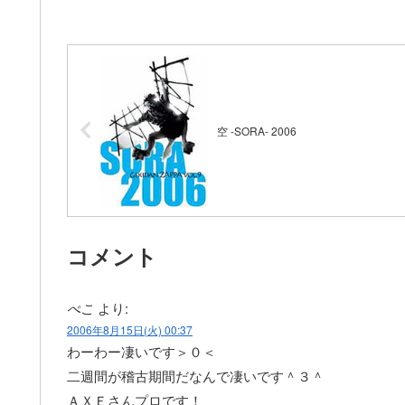
空 -SORA- 2006
コメント
ぺこ
より:
2006年8月15日(火) 00:37
わーわー凄いです＞０＜
二週間が稽古期間だなんで凄いです＾３＾
ＡＸＥさんプロです！