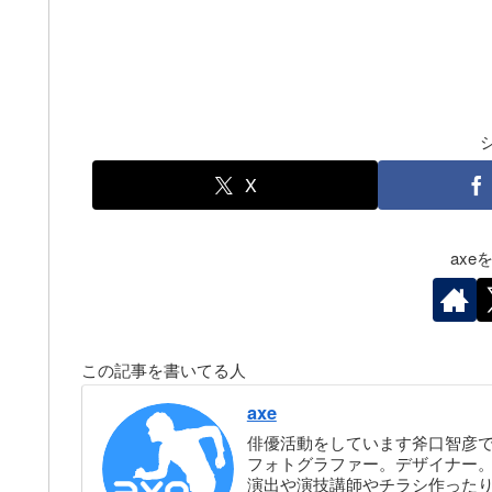
X
ax
この記事を書いてる人
axe
俳優活動をしています斧口智彦
フォトグラファー。デザイナー。株
演出や演技講師やチラシ作った