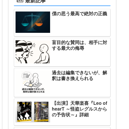
最新記事
僕の思う最高で絶対の正義
盲目的な賛同は、相手に対
する最大の侮辱
過去は編集できないが、解
釈は書き換えられる
【出演】天華楽喜『Leo of
hearT ～怪盗レグルスから
の予告状～』詳細