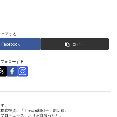
シェアする
Facebook
コピー
eをフォローする
です。
式投資。「Theatre劇団子」劇団員。
りプロデュースしたり写真撮ったり。