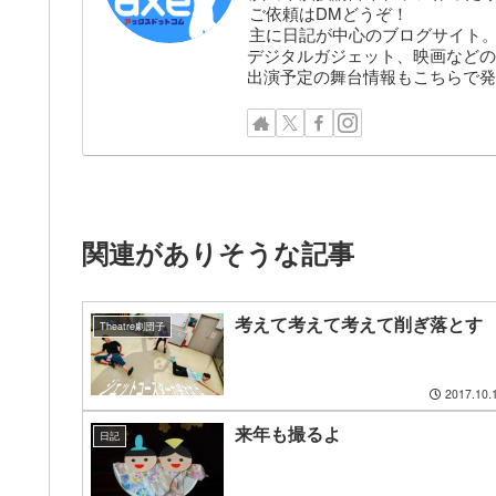
ご依頼はDMどうぞ！
主に日記が中心のブログサイト
デジタルガジェット、映画などの
出演予定の舞台情報もこちらで発
関連がありそうな記事
考えて考えて考えて削ぎ落とす
Theatre劇団子
2017.10.
来年も撮るよ
日記