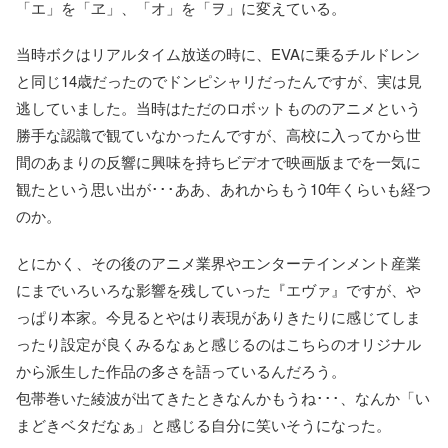
「エ」を「ヱ」、「オ」を「ヲ」に変えている。
当時ボクはリアルタイム放送の時に、EVAに乗るチルドレン
と同じ14歳だったのでドンピシャリだったんですが、実は見
逃していました。当時はただのロボットもののアニメという
勝手な認識で観ていなかったんですが、高校に入ってから世
間のあまりの反響に興味を持ちビデオで映画版までを一気に
観たという思い出が･･･ああ、あれからもう10年くらいも経つ
のか。
とにかく、その後のアニメ業界やエンターテインメント産業
にまでいろいろな影響を残していった『エヴァ』ですが、や
っぱり本家。今見るとやはり表現がありきたりに感じてしま
ったり設定が良くみるなぁと感じるのはこちらのオリジナル
から派生した作品の多さを語っているんだろう。
包帯巻いた綾波が出てきたときなんかもうね･･･、なんか「い
まどきベタだなぁ」と感じる自分に笑いそうになった。