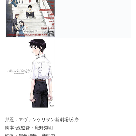
邦題：ヱヴァンゲリヲン新劇場版:序
脚本･総監督：庵野秀明
監督：鶴巻和哉、摩砂雪