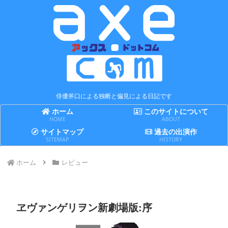
俳優斧口による独断と偏見による日記です
ホーム
このサイトについて
HOME
ABOUT
サイトマップ
過去の出演作
SITEMAP
HISTORY
ホーム
レビュー
ヱヴァンゲリヲン新劇場版:序