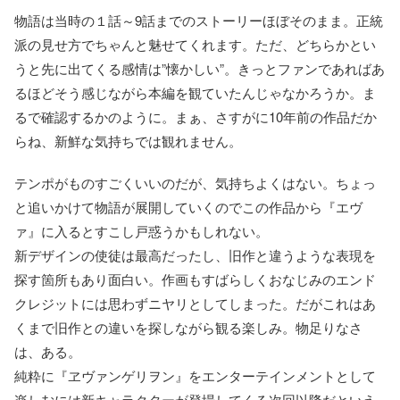
物語は当時の１話～9話までのストーリーほぼそのまま。正統
派の見せ方でちゃんと魅せてくれます。ただ、どちらかとい
うと先に出てくる感情は”懐かしい”。きっとファンであればあ
るほどそう感じながら本編を観ていたんじゃなかろうか。ま
るで確認するかのように。まぁ、さすがに10年前の作品だか
らね、新鮮な気持ちでは観れません。
テンポがものすごくいいのだが、気持ちよくはない。ちょっ
と追いかけて物語が展開していくのでこの作品から『エヴ
ァ』に入るとすこし戸惑うかもしれない。
新デザインの使徒は最高だったし、旧作と違うような表現を
探す箇所もあり面白い。作画もすばらしくおなじみのエンド
クレジットには思わずニヤリとしてしまった。だがこれはあ
くまで旧作との違いを探しながら観る楽しみ。物足りなさ
は、ある。
純粋に『ヱヴァンゲリヲン』をエンターテインメントとして
楽しむには新キャラクターが登場してくる次回以降だといえ