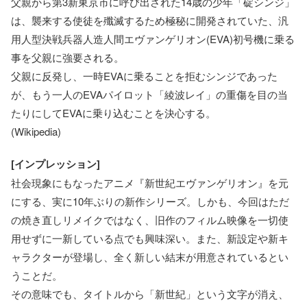
父親から第3新東京市に呼び出された14歳の少年「碇シンジ」
は、襲来する使徒を殲滅するため極秘に開発されていた、汎
用人型決戦兵器人造人間エヴァンゲリオン(EVA)初号機に乗る
事を父親に強要される。
父親に反発し、一時EVAに乗ることを拒むシンジであった
が、もう一人のEVAパイロット「綾波レイ」の重傷を目の当
たりにしてEVAに乗り込むことを決心する。
(Wikipedia)
[インプレッション]
社会現象にもなったアニメ『新世紀エヴァンゲリオン』を元
にする、実に10年ぶりの新作シリーズ。しかも、今回はただ
の焼き直しリメイクではなく、旧作のフィルム映像を一切使
用せずに一新している点でも興味深い。また、新設定や新キ
ャラクターが登場し、全く新しい結末が用意されているとい
うことだ。
その意味でも、タイトルから「新世紀」という文字が消え、