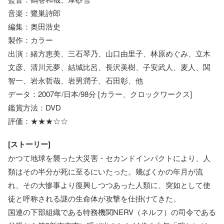
音楽：鷺巣詩郎
編集：奥田浩史
製作：カラー
出演：緒方恵美、三石琴乃、山口由里子、林原めぐみ、立木
文彦、清川元夢、結城比呂、長沢美樹、子安武人、麦人、関
智一、岩永哲哉、岩男潤子、石田彰、他
データ：2007年/日本/98分 [カラー、クロックワークス]
鑑賞方法：DVD
評価：★★★☆☆
[ストーリー]
かつて地球を襲った大災害・セカンドインパクトにより、人
類はその半分が死に至るにいたった。幾ばくかの年月が流
れ、その大惨事より復興しつつあった人類に、突如として使
徒と呼称される謎の生命体が攻撃を仕掛けてきた。
国連の下部組織である特務機関NERV（ネルフ）の司令である