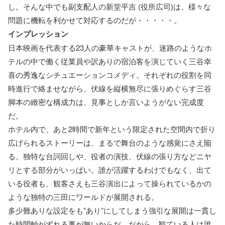
し。そんな中でも副支配人の新堂平吉 (役所広司)は、様々な
問題に機転を利かせて対応するのだが・・・・・。
インプレッション
日本映画を代表する23人の豪華キャストが、迷路のようなホ
テルの中で働く従業員や訳ありの宿泊客を演じていく三谷幸
喜の秀逸なシチュエーションコメディ。それぞれの役割を同
時進行で絡ませながら、伏線を縦横無尽に張りめぐらす三谷
脚本の緻密な構成力は、見事としか言いようがない完成度
だ。
ホテル内で、あと2時間で新年という限定された空間内で折り
広げられるストーリーは、まるで舞台のような感覚にさえ陥
る。独特な台詞回しや、役者の演技、伏線の張り方などニヤ
リとする部分がいっぱい。誰が活躍するわけでもなく、出て
いる役者も、観客さえも三谷演出によって操られているかの
ような独特の三田にワールドが展開される。
多少難ありな設定をも”あり”にしてしまう強引な展開は一貫し
た時間軸がずれる事が無いからだ。だから、観ている人は誰