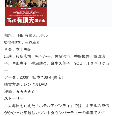
邦題：THE 有頂天ホテル
監督/脚本：三谷幸喜
音楽：本間勇輔
出演：役所広司、松たか子、佐藤浩市、香取慎吾、篠原涼
子、戸田恵子、生瀬勝久、麻生久美子、YOU、オダギリジョ
ー
データ：2006年/日本/136分 [東宝]
鑑賞方法：レンタルDVD
評価：★★★★☆
ストーリー
大晦日を迎えた「ホテルアバンティ」では、ホテルの威信
がかかった年越しカウントダウンパーティーの準備で大忙