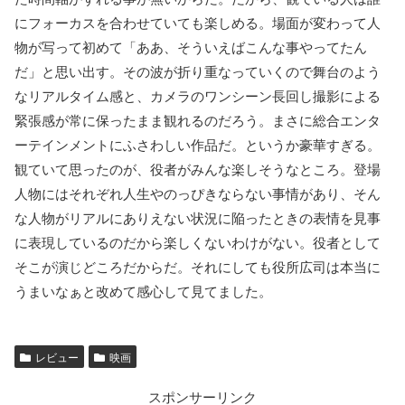
にフォーカスを合わせていても楽しめる。場面が変わって人
物が写って初めて「ああ、そういえばこんな事やってたん
だ」と思い出す。その波が折り重なっていくので舞台のよう
なリアルタイム感と、カメラのワンシーン長回し撮影による
緊張感が常に保ったまま観れるのだろう。まさに総合エンタ
ーテインメントにふさわしい作品だ。というか豪華すぎる。
観ていて思ったのが、役者がみんな楽しそうなところ。登場
人物にはそれぞれ人生やのっぴきならない事情があり、そん
な人物がリアルにありえない状況に陥ったときの表情を見事
に表現しているのだから楽しくないわけがない。役者として
そこが演じどころだからだ。それにしても役所広司は本当に
うまいなぁと改めて感心して見てました。
レビュー
映画
スポンサーリンク