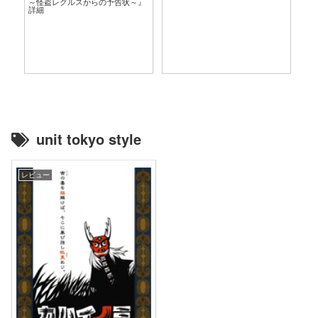
～怪盗レグルスからの予告状～』
言
詳細
unit tokyo style
レビュー