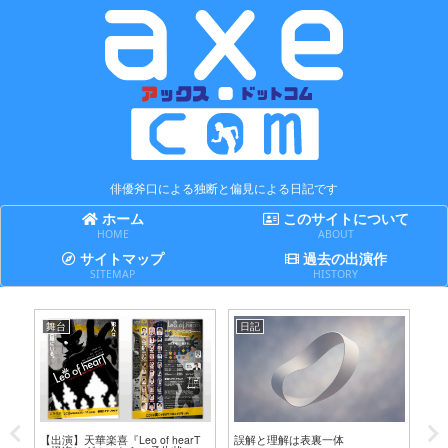
俳優斧口による独断と偏見による日記です
ホーム
このサイトについて
HOME
ABOUT
サイトマップ
過去の出演作
SITEMAP
HISTORY
舞台
日記
日
テ
【出演】天華楽喜『Leo of hearT
誤解と理解は表裏一体
賢