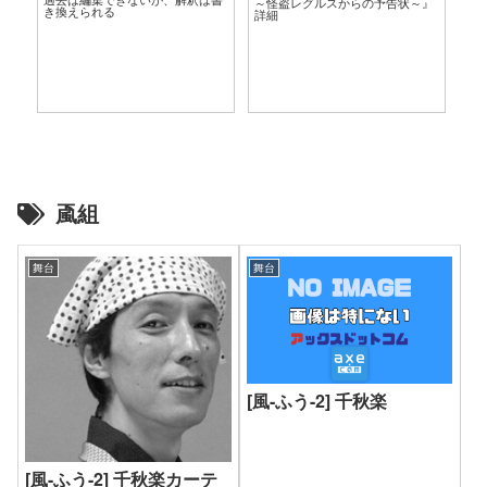
～怪盗レグルスからの予告状～』
き換えられる
詳細
颪組
舞台
舞台
[風-ふう-2] 千秋楽
[風-ふう-2] 千秋楽カーテ