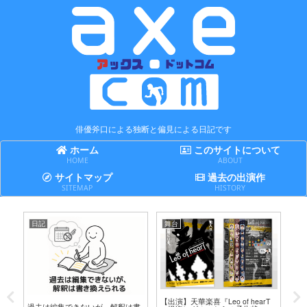
俳優斧口による独断と偏見による日記です
ホーム
このサイトについて
HOME
ABOUT
サイトマップ
過去の出演作
SITEMAP
HISTORY
日記
舞台
日
テ
【出演】天華楽喜『Leo of hearT
誤
過去は編集できないが、解釈は書