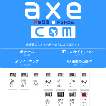
俳優斧口による独断と偏見による日記です
ホーム
このサイトについて
HOME
ABOUT
サイトマップ
過去の出演作
SITEMAP
HISTORY
舞台
日記
日記
まとめてみた
舞台
ガジェット全般
まとめてみた
【出
誤解
2018
[君
「Ne
2014
賢い
演】
と理
FIFA
に、
wニ
FIFA
人ほ
天華
解は
ワー
瞬く
ンテ
ワー
ど迷
楽喜
表裏
ルド
星の
ンド
ルド
い、
『Le
一体
カッ
導き
ー
カッ
無知
o of
プの
を]
3DS
プの
な人
日記
日記
日記
ガジェット全般
hear
出場
キャ
」を
出場
ほど
T ～
国の
スト
買っ
国の
断言
思っ
第52
新江
クラ
怪盗
FIFA
表
たの
FIFA
する
てた
回 立
ノ島
ブニ
レグ
ラン
で旧
ラン
のと
川ま
水族
ンテ