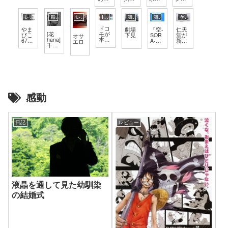
ルス
キン
3DS
キン
ちょ
つり
館に
ンド
から
グを
とか
グを
っと
国営
行っ
ーの
の予
まと
と比
まと
違う!
昭和
てき
プラ
レビュー
舞台
レビュー
IT関連
舞台
舞台
ゲーム
告状
めて
較し
めて
町田
記念
まし
チナ
～』
みた
てみ
みた
リス
公園
た
会員
ドコ
やま
詳細
た
劇場
『空-
仁天
園に
花火
特典
モが
[花
びこ
下見
SOR
堂が
オサ
行っ
大会
「マ
本気
hana]
67
A-
新た
エロ
てき
リオ
を出
千秋
号、
2006
な次
まし
帽
した
楽カ
応答
』キ
世代
た
子」
よう
ーテ
せよ!
ャス
機
が届
で
ンコ
ト表
『ニ
いた
す。
ール
ンテ
ので
2007
での
ンド
レビ
年冬
瓦版
ーネ
ュー
モデ
屋キ
クサ
して
ル
ャス
ス』
感動
みた
「90
ト紹
を発
5i」
介
表
、
「70
5i」
日記
レビュー
23機
種投
入
液晶を通して見た幼馴染
の結婚式