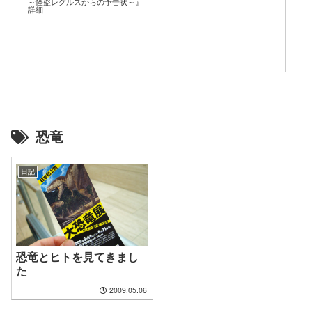
～怪盗レグルスからの予告状～』
言
詳細
恐竜
日記
恐竜とヒトを見てきまし
た
2009.05.06