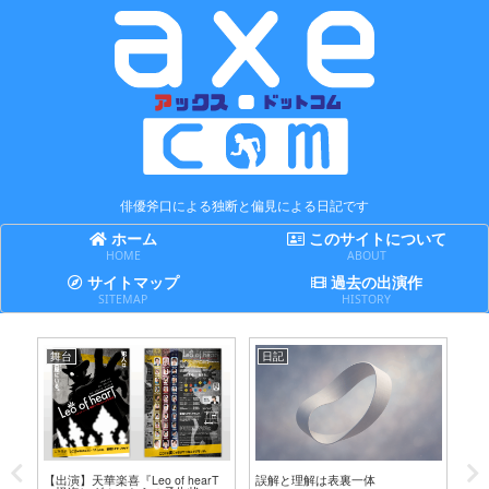
俳優斧口による独断と偏見による日記です
ホーム
このサイトについて
HOME
ABOUT
サイトマップ
過去の出演作
SITEMAP
HISTORY
舞台
日記
日
テ
【出演】天華楽喜『Leo of hearT
誤解と理解は表裏一体
賢