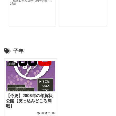
～怪盗レグルスからの予告状～』
言
詳細
子年
IT関連
【今更】2008年の年賀状
公開【突っ込みどころ満
載】
2008.01.18