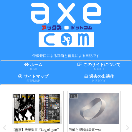
俳優斧口による独断と偏見による日記です
ホーム
このサイトについて
HOME
ABOUT
サイトマップ
過去の出演作
SITEMAP
HISTORY
舞台
日記
日
テ
【出演】天華楽喜『Leo of hearT
誤解と理解は表裏一体
賢