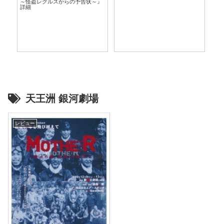
～怪盗レグルスからの予告状～』
言
詳細
天王洲 銀河劇場
レビュー