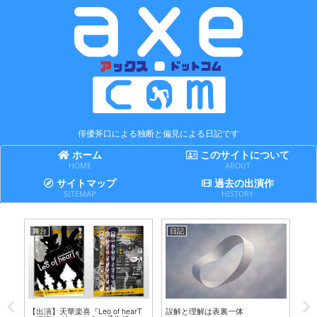
俳優斧口による独断と偏見による日記です
ホーム
このサイトについて
HOME
ABOUT
サイトマップ
過去の出演作
SITEMAP
HISTORY
舞台
日記
日
テ
【出演】天華楽喜『Leo of hearT
誤解と理解は表裏一体
賢