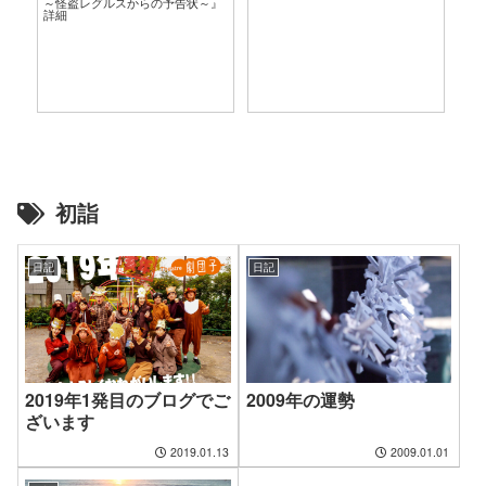
～怪盗レグルスからの予告状～』
言
詳細
初詣
日記
日記
2019年1発目のブログでご
2009年の運勢
ざいます
2019.01.13
2009.01.01