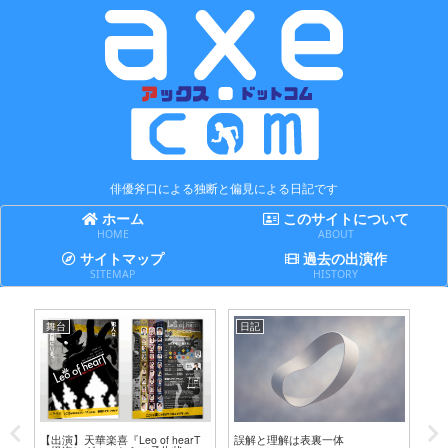
俳優斧口による独断と偏見による日記です
ホーム
このサイトについて
HOME
ABOUT
サイトマップ
過去の出演作
SITEMAP
HISTORY
舞台
日記
日
テ
【出演】天華楽喜『Leo of hearT
誤解と理解は表裏一体
賢