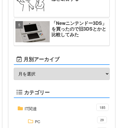
「Newニンテンドー3DS」
を買ったので旧3DSとかと
比較してみた
月別アーカイブ
カテゴリー
185
IT関連
29
PC