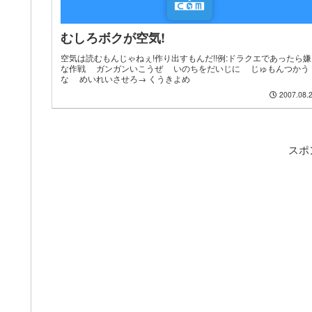
むしろボクが空気!
空気は読むもんじゃねぇ!作り出すもんだ!!例:ドラクエであったら嫌
な作戦 ガンガンいこうぜ いのちをだいじに じゅもんつかう
な めいれいさせろ→ くうきよめ
2007.08.
スポ