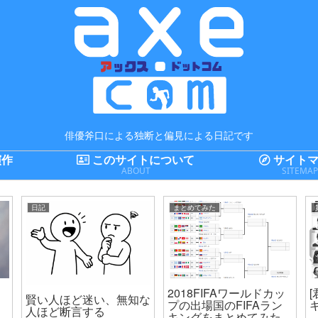
俳優斧口による独断と偏見による日記です
演作
このサイトについて
サイトマ
ABOUT
SITEMA
日記
まとめてみた
2018FIFAワールドカッ
賢い人ほど迷い、無知な
プの出場国のFIFAラン
人ほど断言する
キングをまとめてみた