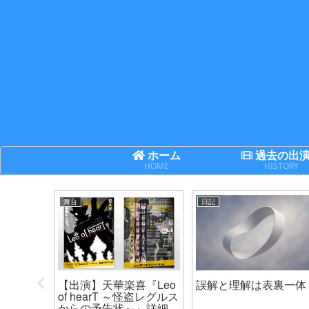
ホーム
過去の出
HOME
HISTORY
舞台
日記
次世代機
【出演】天華楽喜『Leo
誤解と理解は表裏一体
ネクサ
of hearT ～怪盗レグルス
からの予告状～』詳細