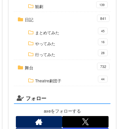
139
観劇
841
日記
45
まとめてみた
16
やってみた
28
行ってみた
732
舞台
44
Theatre劇団子
フォロー
axeをフォローする