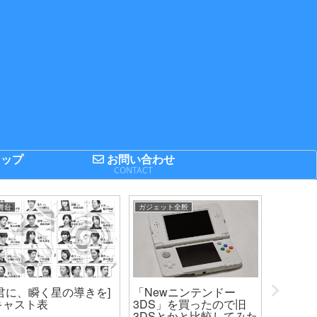
ップ
お問い合わせ
P
CONTACT
舞台
ガジェット全般
まとめてみ
[君に、瞬く星の導きを]
「Newニンテンドー
2014F
キャスト表
3DS」を買ったので旧
プの出場
3DSとかと比較してみた
キング