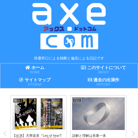
俳優斧口による独断と偏見による日記です
ホーム
このサイトについて
HOME
ABOUT
サイトマップ
過去の出演作
SITEMAP
HISTORY
舞台
日記
日
テ
【出演】天華楽喜『Leo of hearT
誤解と理解は表裏一体
賢