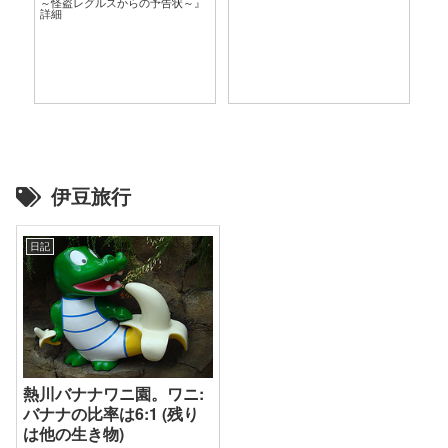
～怪盗レグルスからの予告状～』
言
詳細
伊豆旅行
日記
熱川バナナワニ園。ワニ:
バナナの比率は6:1 (残り
は他の生き物)