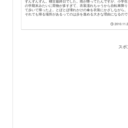
ずんずんずん。稽古最終日でした。雨が降ってたんですが、小学生
の学期末みたいに荷物が多すぎて、衣装濡れちゃうから自転車降り
て歩いて帰ったよ。とぼとぼ壊れかけの傘を衣装にかざしながら。
それでも帰る場所があるってのは歩を進める大きな理由になるので..
2010.11.
スポ