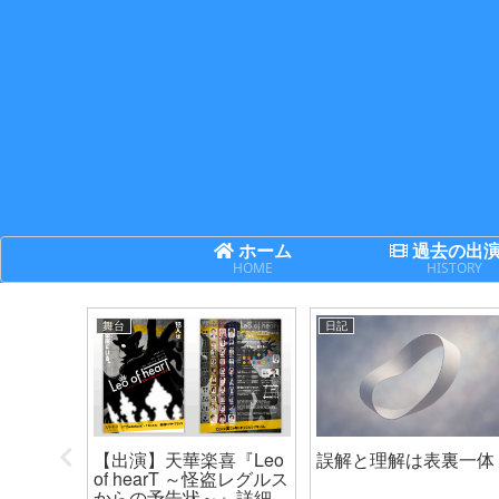
ホーム
過去の出
HOME
HISTORY
舞台
日記
次世代機
【出演】天華楽喜『Leo
誤解と理解は表裏一体
ネクサ
of hearT ～怪盗レグルス
からの予告状～』詳細