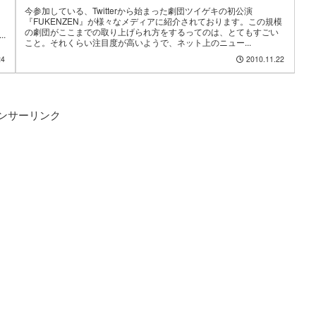
今参加している、Twitterから始まった劇団ツイゲキの初公演
『FUKENZEN』が様々なメディアに紹介されております。この規模
の劇団がここまでの取り上げられ方をするってのは、とてもすごい
.
こと。それくらい注目度が高いようで、ネット上のニュー...
24
2010.11.22
ンサーリンク