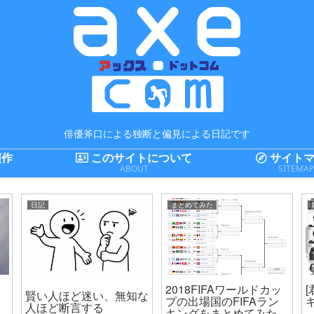
俳優斧口による独断と偏見による日記です
演作
このサイトについて
サイトマ
ABOUT
SITEMA
日記
まとめてみた
2018FIFAワールドカッ
賢い人ほど迷い、無知な
プの出場国のFIFAラン
人ほど断言する
キングをまとめてみた