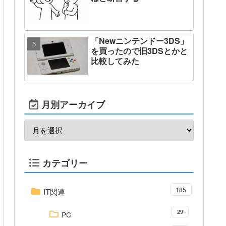
「Newニンテンドー3DS」
を買ったので旧3DSとかと
比較してみた
月別アーカイブ
カテゴリー
185
IT関連
29
PC