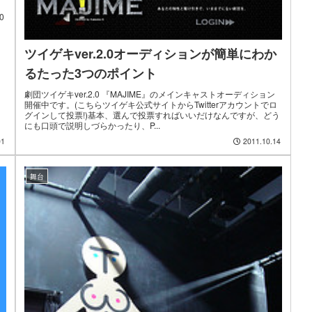
ト
0
ツイゲキver.2.0オーディションが簡単にわか
るたった3つのポイント
劇団ツイゲキver.2.0 『MAJIME』のメインキャストオーディション
開催中です。(こちらツイゲキ公式サイトからTwitterアカウントでロ
グインして投票!)基本、選んで投票すればいいだけなんですが、どう
にも口頭で説明しづらかったり、P...
01
2011.10.14
舞台