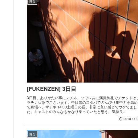
舞台
[FUKENZEN] 3日目
3日目、ありがたい事にマチネ、ソワレ共に満員御礼でチケットは
ラチナ状態でございます。中目黒のスタバでのんびり集中力を高め
て劇場へ。マチネ 14:00土曜日の昼。非常に良い感じでウケてまし
た。キャストのみんなもかなり乗っていたと思う。気持良...
2010.11.
舞台