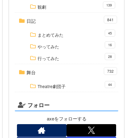
139
観劇
841
日記
45
まとめてみた
16
やってみた
28
行ってみた
732
舞台
44
Theatre劇団子
フォロー
axeをフォローする