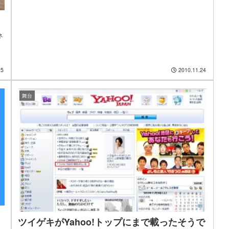
ネ
25
2010.11.24
舞台
ツイゲキがYahoo!トップにまで載ったそうで