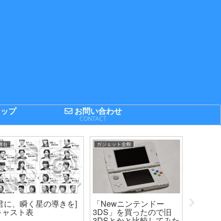
ップ
お問い合わせ
P
CONTACT
舞台
ガジェット全般
まとめてみ
[君に、瞬く星の導きを]
「Newニンテンドー
2014F
キャスト表
3DS」を買ったので旧
プの出場
3DSとかと比較してみた
キング