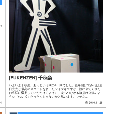
の
[FUKENZEN] 千秋楽
いよいよ千秋楽。あっという間の4日間でした。蓋を開けてみれば全
日完売と最高のスタートを切ったツイゲキですが、観に来てくれた
お客様に満足していただけるように、次へつながる旗揚げ公演のよ
うな「ver.1.0」だったんじゃないかと思います。マチネ...
04
2010.11.28