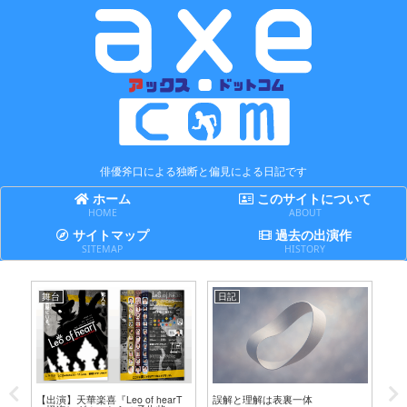
俳優斧口による独断と偏見による日記です
ホーム
このサイトについて
HOME
ABOUT
サイトマップ
過去の出演作
SITEMAP
HISTORY
舞台
日記
日
テ
【出演】天華楽喜『Leo of hearT
誤解と理解は表裏一体
賢