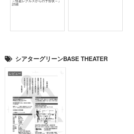
～怪盗レグルスからの予告状～』
言
詳細
シアターグリーンBASE THEATER
レビュー