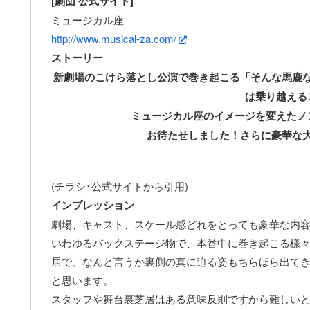
[劇団 公式サイト]
ミュージカル座
http://www.musical-za.com/
ストーリー
新劇場のこけら落とし公演で巻き起こる「そんな馬鹿
は乗り越える
ミュージカル座のイメージを変えたノ
お待たせしました！さらに豪華な
(チラシ･公式サイトから引用)
インプレッション
劇場、キャスト、スケール感どれをとっても豪華な内容
いわゆるバックステージ物で、本番中に巻き起こる様
居で、なんと言うか裏側の真に迫る姿もちらほら出て
と思います。
スタッフや舞台裏芝居はある意味反則ですから難しいと