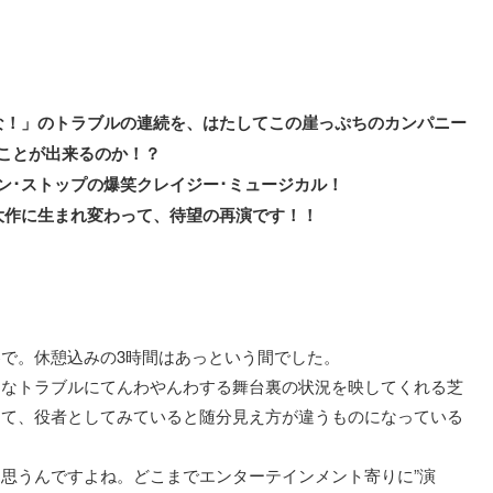
な！」のトラブルの連続を、はたしてこの崖っぷちのカンパニー
ことが出来るのか！？
ン･ストップの爆笑クレイジー･ミュージカル！
大作に生まれ変わって、待望の再演です！！
で。休憩込みの3時間はあっという間でした。
々なトラブルにてんわやんわする舞台裏の状況を映してくれる芝
きて、役者としてみていると随分見え方が違うものになっている
思うんですよね。どこまでエンターテインメント寄りに”演