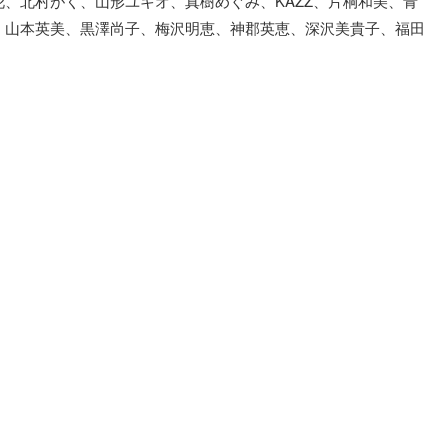
花、北村がく、山形ユキオ、真樹めぐみ、KAZZ、片桐和美、青
、山本英美、黒澤尚子、梅沢明恵、神郡英恵、深沢美貴子、福田