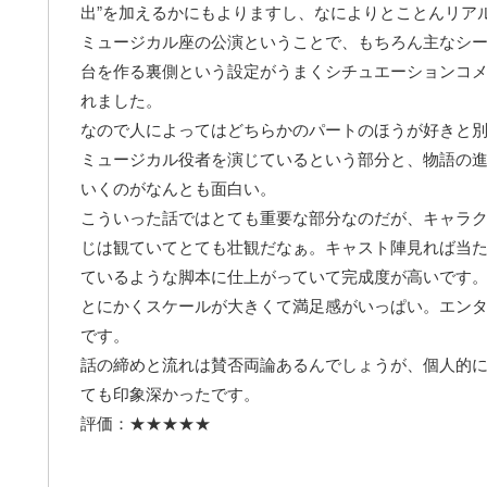
出”を加えるかにもよりますし、なによりとことんリア
ミュージカル座の公演ということで、もちろん主なシ
台を作る裏側という設定がうまくシチュエーションコ
れました。
なので人によってはどちらかのパートのほうが好きと
ミュージカル役者を演じているという部分と、物語の進行
いくのがなんとも面白い。
こういった話ではとても重要な部分なのだが、キャラ
じは観ていてとても壮観だなぁ。キャスト陣見れば当
ているような脚本に仕上がっていて完成度が高いです
とにかくスケールが大きくて満足感がいっぱい。エン
です。
話の締めと流れは賛否両論あるんでしょうが、個人的に
ても印象深かったです。
評価：★★★★★