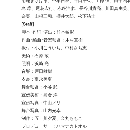
菊地まさはる、中本吉成、谷口浩久、上條 恒、田中利
島 凛、尾花宏行、赤座浩彦、長谷川貴亮、川田真由美
奈実、山根三和、櫻井太郎、松下祐士
[Staff]
脚本･作詞･演出：竹本敏彰
作曲･編曲･音楽監督：木村直樹
振付：小川こういち、中村さち恵
美術：石原 敬
照明：浜崎 亮
音響：戸田雄樹
衣裳：富永美夏
舞台監督：小谷 武
宣伝美術：島倉 洋
宣伝写真：中山ノリ
舞台写真：山内光幸
制作：五十川夕夏、金丸ももこ
プロデューサー：ハマナカトオル