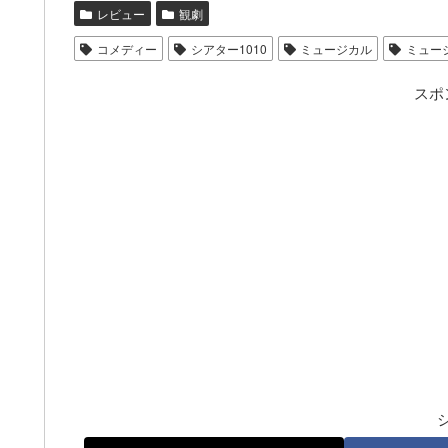
レビュー
観劇
コメディー
シアター1010
ミュージカル
ミュー
スポ