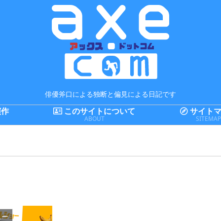
俳優斧口による独断と偏見による日記です
演作
このサイトについて
サイトマ
ABOUT
SITEMA
ュー