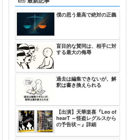
最新記事
僕の思う最高で絶対の正義
盲目的な賛同は、相手に対
する最大の侮辱
過去は編集できないが、解
釈は書き換えられる
【出演】天華楽喜『Leo of
hearT ～怪盗レグルスから
の予告状～』詳細