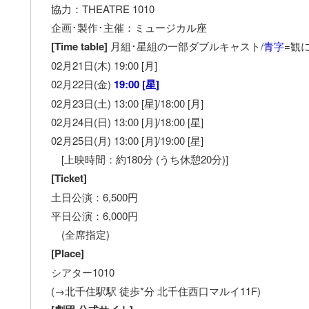
協力：THEATRE 1010
企画･製作･主催：ミュージカル座
[Time table]
月組･星組の一部ダブルキャスト/
青字
=観
02月21日(木) 19:00 [月]
02月22日(金)
19:00 [星]
02月23日(土) 13:00 [星]/18:00 [月]
02月24日(日) 13:00 [月]/18:00 [星]
02月25日(月) 13:00 [月]/19:00 [星]
[上映時間：約180分 (うち休憩20分)]
[Ticket]
土日公演：6,500円
平日公演：6,000円
(全席指定)
[Place]
シアター1010
(→北千住駅駅 徒歩*分 北千住西口マルイ11F)