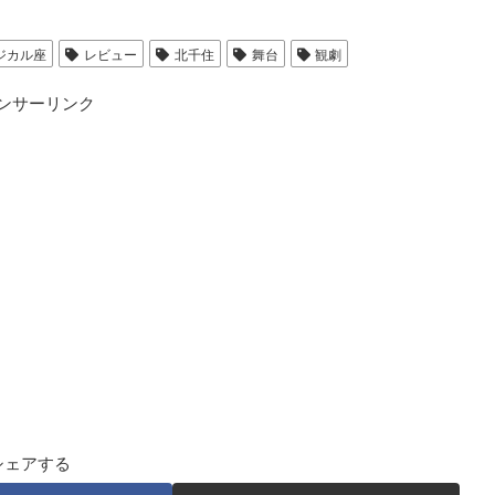
ジカル座
レビュー
北千住
舞台
観劇
ンサーリンク
シェアする