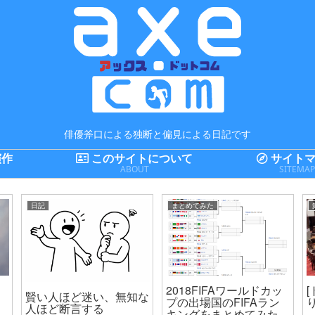
俳優斧口による独断と偏見による日記です
演作
このサイトについて
サイトマ
ABOUT
SITEMA
日記
まとめてみた
2018FIFAワールドカッ
賢い人ほど迷い、無知な
プの出場国のFIFAラン
人ほど断言する
キングをまとめてみた