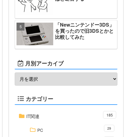
「Newニンテンドー3DS」
を買ったので旧3DSとかと
比較してみた
月別アーカイブ
カテゴリー
185
IT関連
29
PC