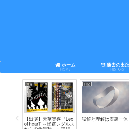
ホーム
過去の出
HOME
HISTORY
舞台
日記
次世代機
【出演】天華楽喜『Leo
誤解と理解は表裏一体
ネクサ
of hearT ～怪盗レグルス
からの予告状～』詳細