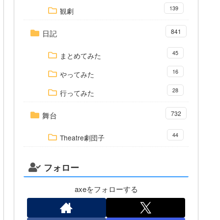
139
観劇
841
日記
45
まとめてみた
16
やってみた
28
行ってみた
732
舞台
44
Theatre劇団子
フォロー
axeをフォローする