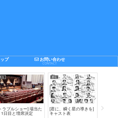
ップ
お問い合わせ
P
CONTACT
舞台
舞台
ガジェット
[トラブルショー] 場当た
[君に、瞬く星の導きを]
「New
り1日目と増席決定
キャスト表
3DS」
3DSと