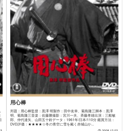
用心棒
黒
邦題：用心棒監督：黒澤 明製作：田中友幸、菊島隆三脚本：黒澤
雄
明、菊島隆三音楽：佐藤勝撮影：宮川一夫、斉藤孝雄出演：三船敏
日
郎、仲代達矢、山田五十鈴データ：1961年/日本/110分 鑑賞方法：
DVD評価：★★★★☆冬の青空に雪を戴く赤城山か...
03
2008.12.02