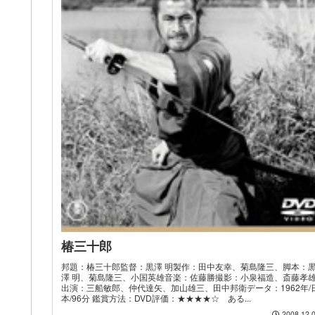
椿三十郎
邦題：椿三十郎監督：黒澤 明製作：田中友幸、菊島隆三、脚本：
澤 明、菊島隆三、小国英雄音楽：佐藤勝撮影：小泉福造、斎藤孝
出演：三船敏郎、仲代達矢、加山雄三、田中邦衛データ：1962年/
本/96分 鑑賞方法：DVD評価：★★★★☆ ある...
2008.12.