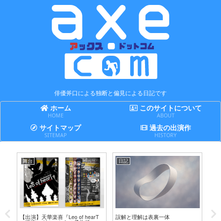
俳優斧口による独断と偏見による日記です
ホーム
このサイトについて
HOME
ABOUT
サイトマップ
過去の出演作
SITEMAP
HISTORY
舞台
日記
日
テ
【出演】天華楽喜『Leo of hearT
誤解と理解は表裏一体
賢