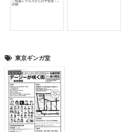
～怪盗レグルスからの予告状～』
言
詳細
東京ギンガ堂
レビュー