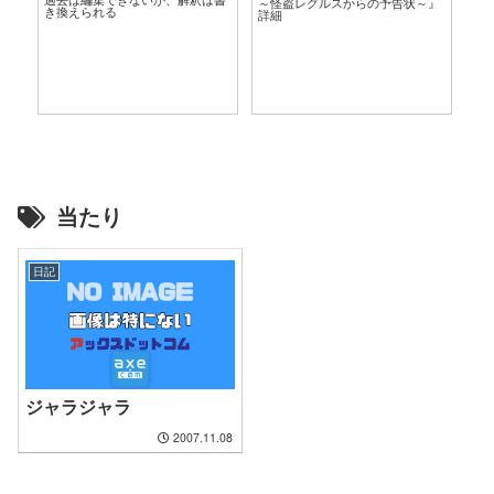
～怪盗レグルスからの予告状～』
き換えられる
言
詳細
当たり
日記
ジャラジャラ
2007.11.08