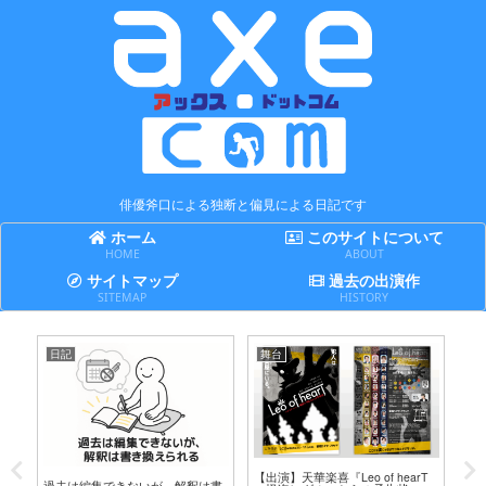
俳優斧口による独断と偏見による日記です
ホーム
このサイトについて
HOME
ABOUT
サイトマップ
過去の出演作
SITEMAP
HISTORY
日記
舞台
日
テ
【出演】天華楽喜『Leo of hearT
過去は編集できないが、解釈は書
賢