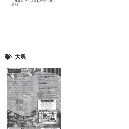
～怪盗レグルスからの予告状～』
言
詳細
大奥
レビュー