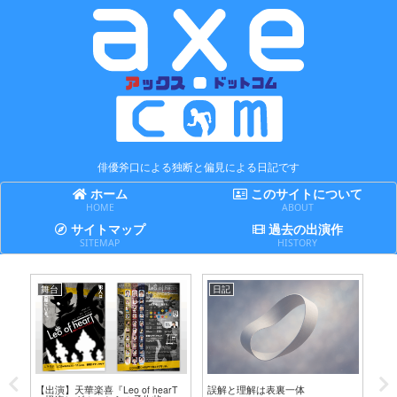
俳優斧口による独断と偏見による日記です
ホーム
このサイトについて
HOME
ABOUT
サイトマップ
過去の出演作
SITEMAP
HISTORY
舞台
日記
日
テ
【出演】天華楽喜『Leo of hearT
誤解と理解は表裏一体
賢