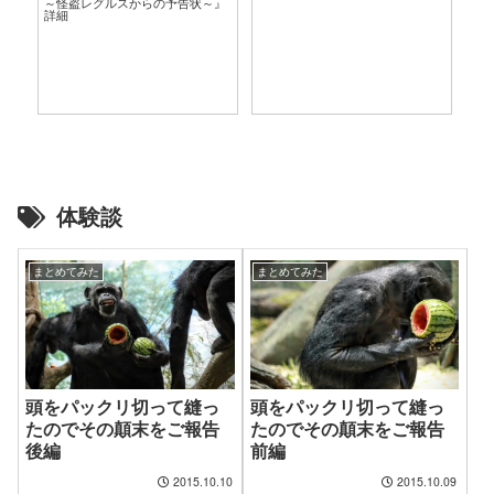
～怪盗レグルスからの予告状～』
言
詳細
体験談
まとめてみた
まとめてみた
頭をパックリ切って縫っ
頭をパックリ切って縫っ
たのでその顛末をご報告
たのでその顛末をご報告
後編
前編
2015.10.10
2015.10.09