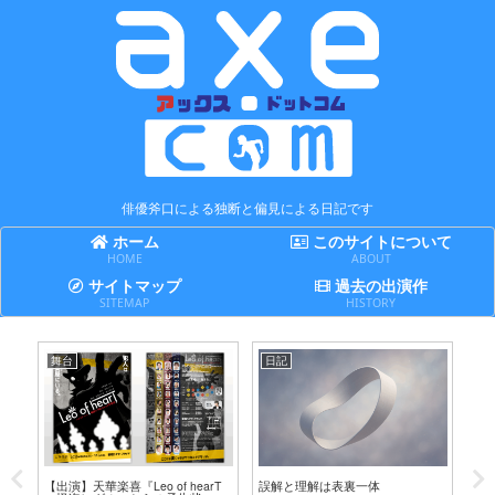
俳優斧口による独断と偏見による日記です
ホーム
このサイトについて
HOME
ABOUT
サイトマップ
過去の出演作
SITEMAP
HISTORY
舞台
日記
日
テ
【出演】天華楽喜『Leo of hearT
誤解と理解は表裏一体
賢