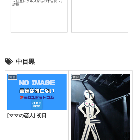
～怪盗レグルスからの予告状～』
言
詳細
中目黒
舞台
舞台
[ママの恋人] 初日