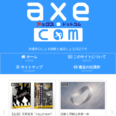
俳優斧口による独断と偏見による日記です
ホーム
このサイトについて
HOME
ABOUT
サイトマップ
過去の出演作
SITEMAP
HISTORY
舞台
日記
日
テ
【出演】天華楽喜『Leo of hearT
誤解と理解は表裏一体
賢