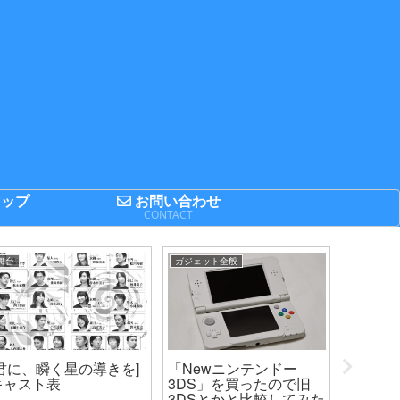
ップ
お問い合わせ
P
CONTACT
舞台
ガジェット全般
IT関連
[君に、瞬く星の導きを]
「Newニンテンドー
【明日は
キャスト表
3DS」を買ったので旧
にLIN
3DSとかと比較してみた
した 【