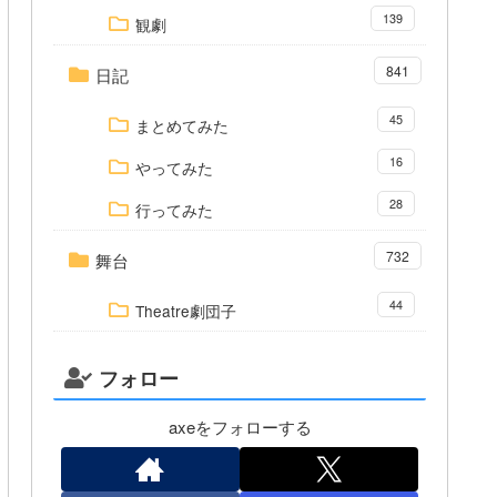
139
観劇
841
日記
45
まとめてみた
16
やってみた
28
行ってみた
732
舞台
44
Theatre劇団子
フォロー
axeをフォローする