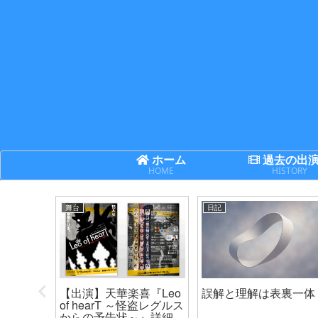
ホーム
過去の出
HOME
HISTORY
舞台
日記
次世代機
【出演】天華楽喜『Leo
誤解と理解は表裏一体
ネクサ
of hearT ～怪盗レグルス
からの予告状～』詳細