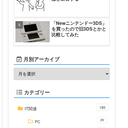
「Newニンテンドー3DS」
を買ったので旧3DSとかと
比較してみた
月別アーカイブ
カテゴリー
185
IT関連
29
PC