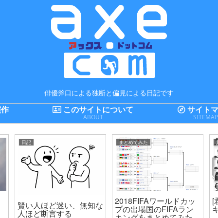
俳優斧口による独断と偏見による日記です
演作
このサイトについて
サイトマ
ABOUT
SITEMA
日記
まとめてみた
2018FIFAワールドカッ
賢い人ほど迷い、無知な
プの出場国のFIFAラン
人ほど断言する
キングをまとめてみた