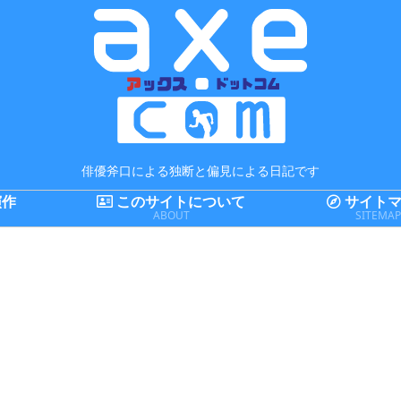
俳優斧口による独断と偏見による日記です
演作
このサイトについて
サイトマ
ABOUT
SITEMA
まとめてみた
舞台
ガジェット全般
ま
2018FIFAワー
[君に、瞬く星
「Newニンテ
20
ルドカップの
の導きを] キャ
ンドー3DS」
ル
出場国のFIFA
スト表
を買ったので
出
ランキングを
旧3DSとかと
ラ
まとめてみた
比較してみた
ま
日記
ガジェット全般
レビュー
舞