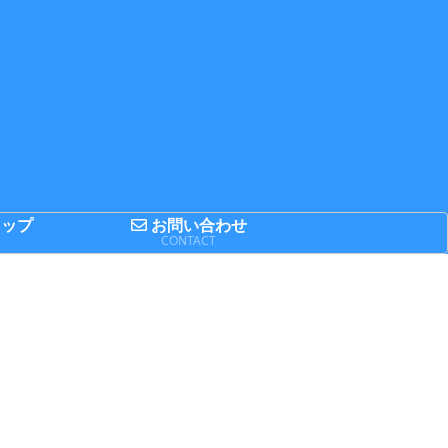
ップ
お問い合わせ
P
CONTACT
とめてみた
日記
日記
14FIFAワー
思ってたのと
第52回 立川ま
ドカップの
ちょっと違う!
つり国営昭和
場国のFIFA
町田リス園に
記念公園花火
ンキングを
行ってきまし
大会
とめてみた
た
台
レビュー
IT関連