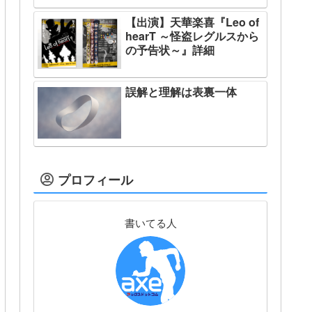
【出演】天華楽喜『Leo of
hearT ～怪盗レグルスから
の予告状～』詳細
誤解と理解は表裏一体
プロフィール
書いてる人