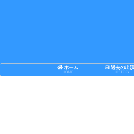
ホーム
過去の出
HOME
HISTORY
舞台
日記
日記
【出演】天華
誤解と理解は
賢い人ほど迷
楽喜『Leo of
表裏一体
い、無知な人
hearT ～怪盗
ほど断言する
レグルスから
の予告状～』
詳細