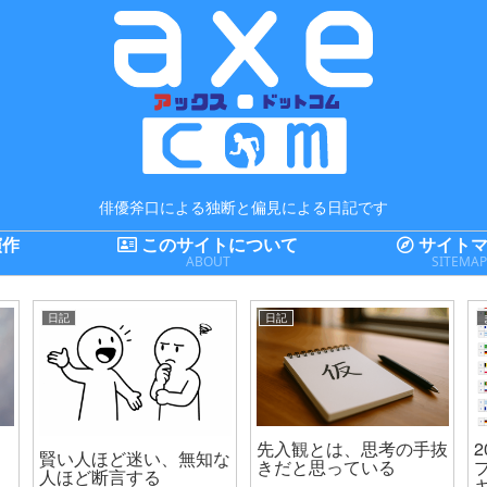
俳優斧口による独断と偏見による日記です
演作
このサイトについて
サイトマ
ABOUT
SITEMA
日記
日記
先入観とは、思考の手抜
2
賢い人ほど迷い、無知な
きだと思っている
人ほど断言する