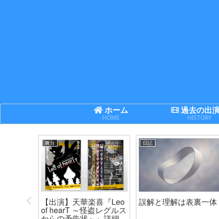
ホーム
過去の出
HOME
HISTORY
舞台
日記
次世代機
【出演】天華楽喜『Leo
誤解と理解は表裏一体
ネクサ
of hearT ～怪盗レグルス
からの予告状～』詳細