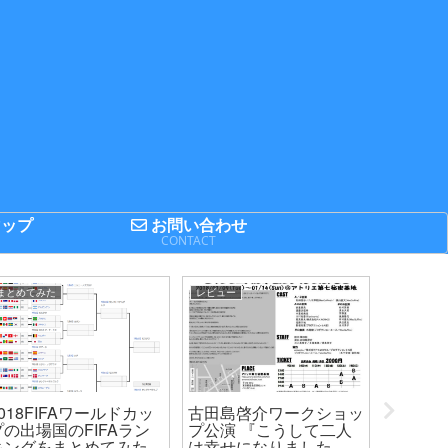
ップ
お問い合わせ
P
CONTACT
まとめてみた
レビュー
舞台
018FIFAワールドカッ
古田島啓介ワークショッ
[トラブ
プの出場国のFIFAラン
プ公演 『こうして二人
り1日
キングをまとめてみた
は幸せになりました、と