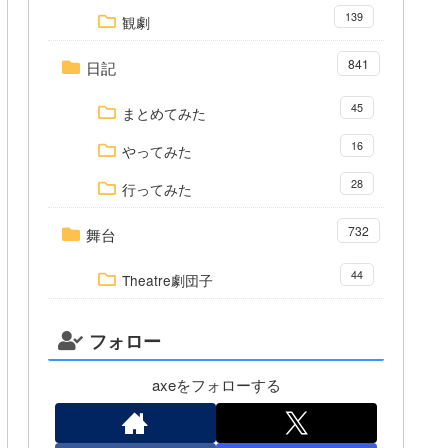
139
観劇
841
日記
45
まとめてみた
16
やってみた
28
行ってみた
732
舞台
44
Theatre劇団子
フォロー
axeをフォローする