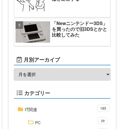
「Newニンテンドー3DS」
を買ったので旧3DSとかと
比較してみた
月別アーカイブ
カテゴリー
185
IT関連
29
PC