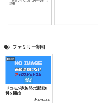
～怪盗レグルスからの予告状～』
言
詳細
ファミリー割引
IT関連
ドコモが家族間の通話無
料を開始
2008.02.27