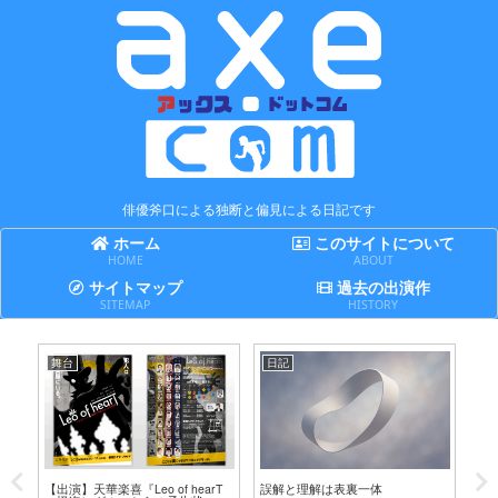
俳優斧口による独断と偏見による日記です
ホーム
このサイトについて
HOME
ABOUT
サイトマップ
過去の出演作
SITEMAP
HISTORY
舞台
日記
日
テ
【出演】天華楽喜『Leo of hearT
誤解と理解は表裏一体
賢