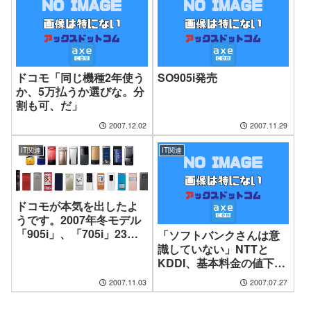
ドコモ「同じ機種2年使う
SO905i発売
か、5万払うか選びな。分
割も可、だ」
2007.12.02
2007.11.29
IT関連
IT関連
ドコモが本気を出したよ
うです。2007年冬モデル
「905i」、「705i」23機
「ソフトバンクさんは意
種投入
識していない」NTTと
KDDI、基本料金の値下げ
合戦過熱
2007.11.03
2007.07.27