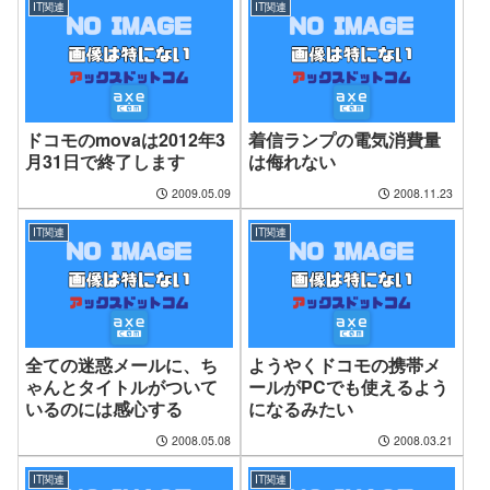
IT関連
IT関連
ドコモのmovaは2012年3
着信ランプの電気消費量
月31日で終了します
は侮れない
2009.05.09
2008.11.23
IT関連
IT関連
全ての迷惑メールに、ち
ようやくドコモの携帯メ
ゃんとタイトルがついて
ールがPCでも使えるよう
いるのには感心する
になるみたい
2008.05.08
2008.03.21
IT関連
IT関連