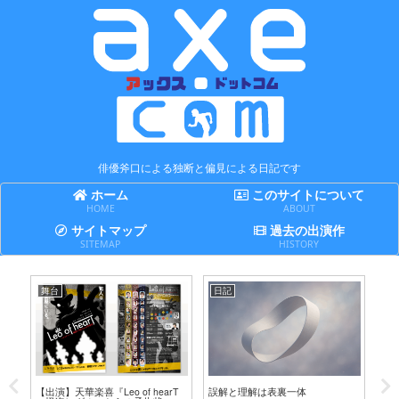
俳優斧口による独断と偏見による日記です
ホーム
このサイトについて
HOME
ABOUT
サイトマップ
過去の出演作
SITEMAP
HISTORY
舞台
日記
日
テ
【出演】天華楽喜『Leo of hearT
誤解と理解は表裏一体
賢