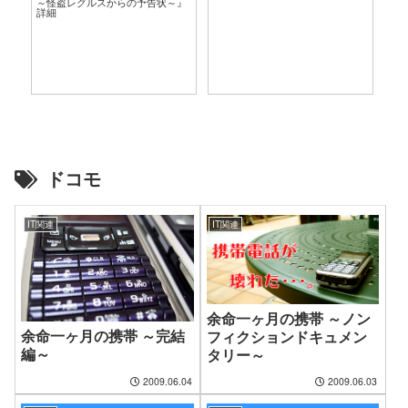
～怪盗レグルスからの予告状～』
言
詳細
ドコモ
IT関連
IT関連
余命一ヶ月の携帯 ～ノン
余命一ヶ月の携帯 ～完結
フィクションドキュメン
編～
タリー～
2009.06.04
2009.06.03