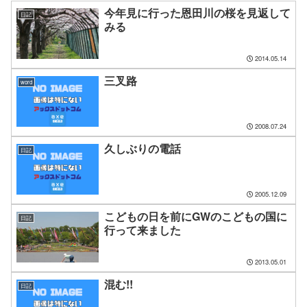
今年見に行った恩田川の桜を見返して
日記
みる
2014.05.14
三叉路
word
2008.07.24
久しぶりの電話
日記
2005.12.09
こどもの日を前にGWのこどもの国に
日記
行って来ました
2013.05.01
混む!!
日記