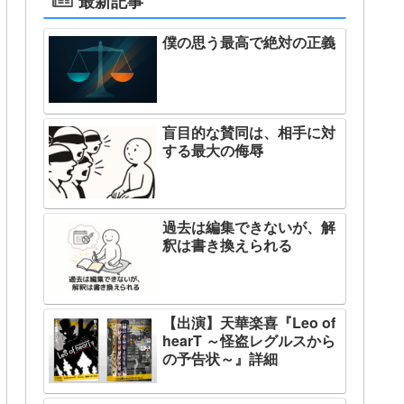
最新記事
僕の思う最高で絶対の正義
盲目的な賛同は、相手に対
する最大の侮辱
過去は編集できないが、解
釈は書き換えられる
【出演】天華楽喜『Leo of
hearT ～怪盗レグルスから
の予告状～』詳細