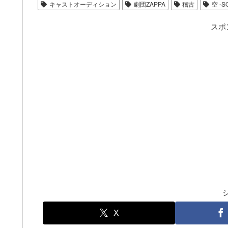
キャストオーディション
劇団ZAPPA
稽古
空 -S
スポ
X