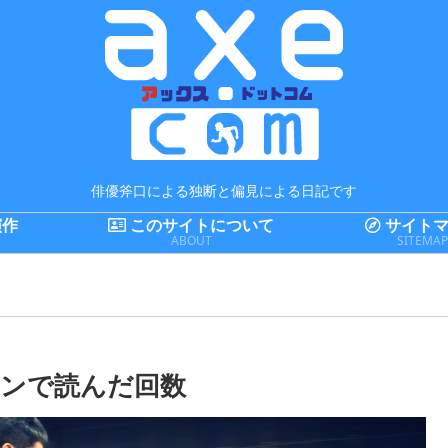
俳優斧口による独断と偏見による日記です
演作
このサイトについて
サイトマ
ABOUT
SITEMA
ンで読んだ回数