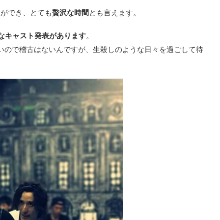
とができ、とても
贅沢な時間
とも言えます。
式なキャスト発表があります
。
いので稽古はないんですが、生殺しのような日々を過ごして待