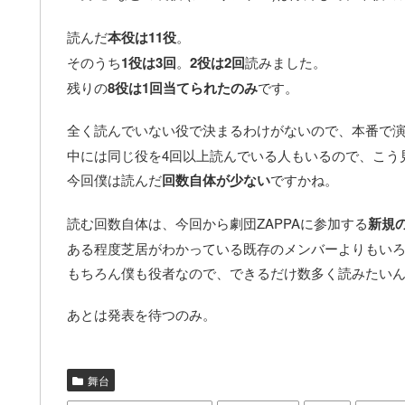
読んだ
本役は11役
。
そのうち
1役は3回
。
2役は2回
読みました。
残りの
8役は1回当てられたのみ
です。
全く読んでいない役で決まるわけがないので、本番で
中には同じ役を4回以上読んでいる人もいるので、こう
今回僕は読んだ
回数自体が少ない
ですかね。
読む回数自体は、今回から劇団ZAPPAに参加する
新規
ある程度芝居がわかっている既存のメンバーよりもい
もちろん僕も役者なので、できるだけ数多く読みたい
あとは発表を待つのみ。
舞台