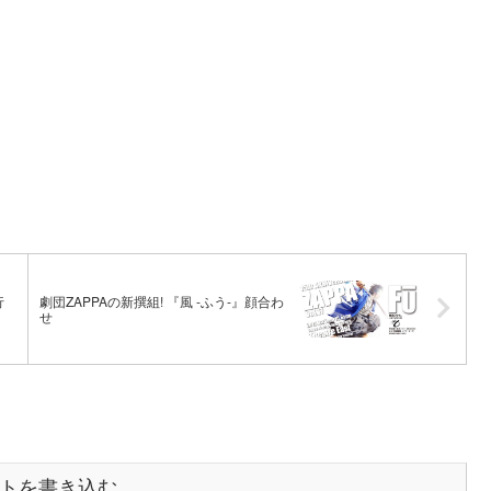
行
劇団ZAPPAの新撰組! 『風 -ふう-』顔合わ
せ
トを書き込む