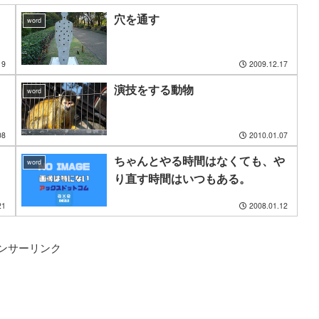
穴を通す
word
19
2009.12.17
演技をする動物
word
08
2010.01.07
ちゃんとやる時間はなくても、や
word
り直す時間はいつもある。
21
2008.01.12
ンサーリンク