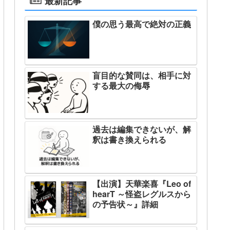
最新記事
僕の思う最高で絶対の正義
盲目的な賛同は、相手に対
する最大の侮辱
過去は編集できないが、解
釈は書き換えられる
【出演】天華楽喜『Leo of
hearT ～怪盗レグルスから
の予告状～』詳細