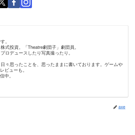
です。
式投資。「Theatre劇団子」劇団員。
りプロデュースしたり写真撮ったり。
。日々思ったことを、思ったままに書いております。ゲームや
レビューも。
信中。
axe