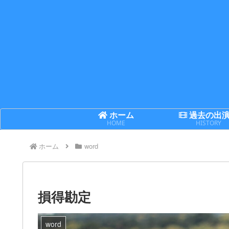
ホーム
過去の出
HOME
HISTORY
ホーム
word
損得勘定
word