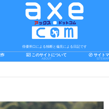
俳優斧口による独断と偏見による日記です
演作
このサイトについて
サイトマ
ABOUT
SITEMA