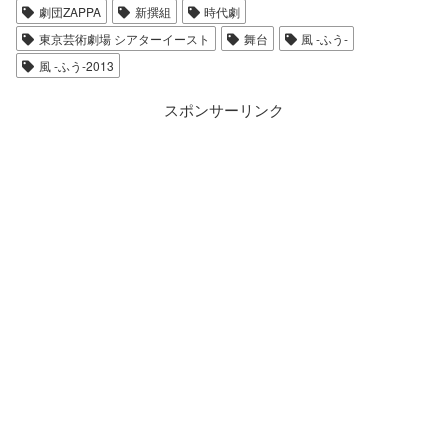
劇団ZAPPA
新撰組
時代劇
東京芸術劇場 シアターイースト
舞台
風 -ふう-
風 -ふう-2013
スポンサーリンク