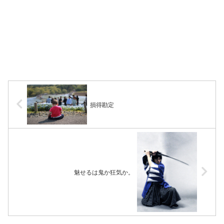
損得勘定
魅せるは鬼か狂気か。