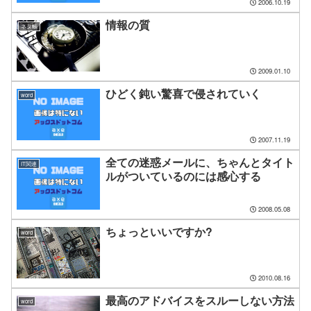
2006.10.19
情報の質
ネタ帳
2009.01.10
ひどく鈍い驚喜で侵されていく
word
2007.11.19
全ての迷惑メールに、ちゃんとタイト
IT関連
ルがついているのには感心する
2008.05.08
ちょっといいですか?
word
2010.08.16
最高のアドバイスをスルーしない方法
word