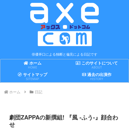
俳優斧口による独断と偏見による日記です
ホーム
このサイトについて
HOME
ABOUT
サイトマップ
過去の出演作
SITEMAP
HISTORY
ホーム
日記
劇団ZAPPAの新撰組! 『風 -ふう-』顔合わ
せ