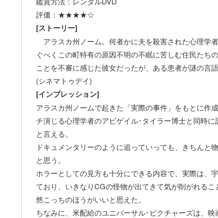
鑑賞方法：レンタルDVD
評価：★★★★☆
[ストーリー]
アラスカ州ノーム。何者かに夫を殺害された心理学者
ぐべくこの町特有の原因不明の不眠に苦しむ住民たち
ことを不審に感じた彼女だったが、ある患者が謎の言
(シネマトゥデイ)
[インプレッション]
アラスカ州ノームで起きた「実際の事件」をもとに作成
チ演じる心理学者のアビゲイル･タイラー博士と同時に
と言える。
ドキュメンタリーのように追っていっても、きちんと
と思う。
ホラーとしての見方も十分にできる内容で、実際は、
ており、いきなりCGの怪物が出てきて気が削がれるこ
然こっちのほうがいいと思えた。
ちなみに、米配給のユニバーサル･ピクチャーズは、映