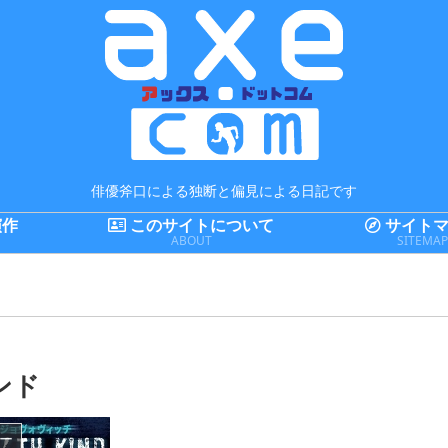
俳優斧口による独断と偏見による日記です
演作
このサイトについて
サイトマ
ABOUT
SITEMA
インド
ー