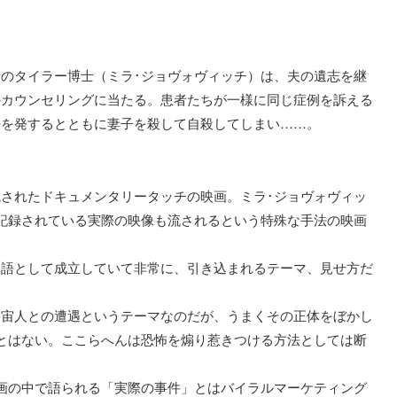
のタイラー博士（ミラ･ジョヴォヴィッチ）は、夫の遺志を継
のカウンセリングに当たる。患者たちが一様に同じ症例を訴える
語を発するとともに妻子を殺して自殺してしまい……。
されたドキュメンタリータッチの映画。ミラ･ジョヴォヴィッ
記録されている実際の映像も流されるという特殊な手法の映画
物語として成立していて非常に、引き込まれるテーマ、見せ方だ
宇宙人との遭遇というテーマなのだが、うまくその正体をぼかし
とはない。ここらへんは恐怖を煽り惹きつける方法としては断
画の中で語られる「実際の事件」とはバイラルマーケティング