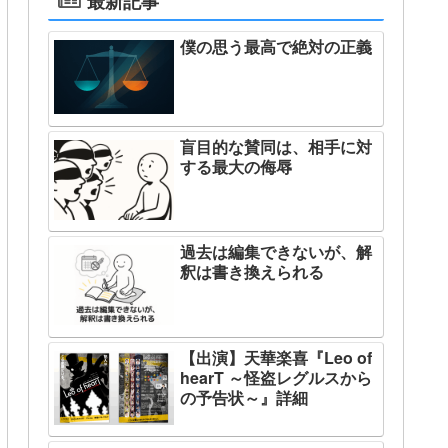
最新記事
僕の思う最高で絶対の正義
盲目的な賛同は、相手に対
する最大の侮辱
過去は編集できないが、解
釈は書き換えられる
【出演】天華楽喜『Leo of
hearT ～怪盗レグルスから
の予告状～』詳細