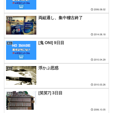
2006.08.02
両組通し、集中稽古終了
舞台
2014.08.18
[鬼 ONI] 9日目
舞台
2010.04.29
浮かぶ思惑
舞台
2010.03.26
[笑笑7] 3日目
舞台
2006.10.05