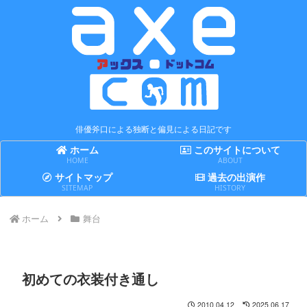
俳優斧口による独断と偏見による日記です
ホーム
このサイトについて
HOME
ABOUT
サイトマップ
過去の出演作
SITEMAP
HISTORY
ホーム
舞台
初めての衣装付き通し
2010.04.12
2025.06.17