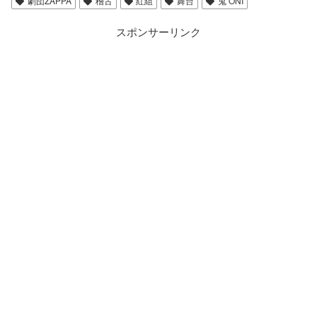
劇団ZAPPA
稽古
紅組
舞台
鬼 ONI
スポンサーリンク