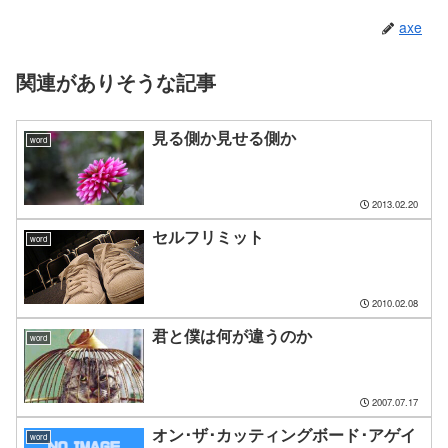
axe
関連がありそうな記事
見る側か見せる側か
word
2013.02.20
セルフリミット
word
2010.02.08
君と僕は何が違うのか
word
2007.07.17
オン･ザ･カッティングボード･アゲイ
word