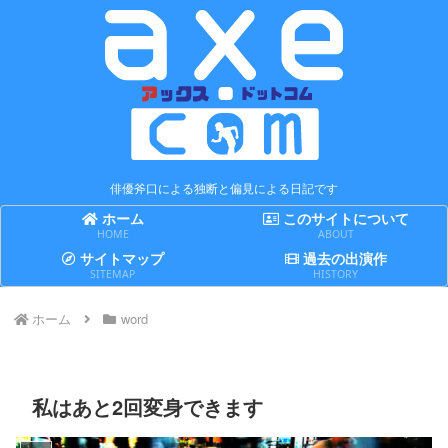
俳優斧口による独断と偏見による日記です
ホーム
このサイトについて
HOME
ABOUT
サイトマップ
過去の出演作
SITEMAP
HISTORY
ホーム
word
私はあと2回変身できます