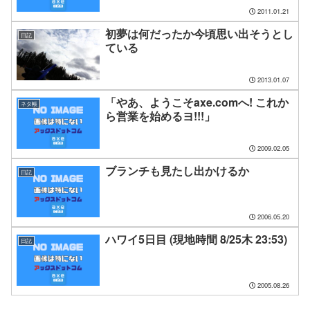
2011.01.21
初夢は何だったか今頃思い出そうとし
日記
ている
2013.01.07
「やあ、ようこそaxe.comへ! これか
ネタ帳
ら営業を始めるヨ!!!」
2009.02.05
ブランチも見たし出かけるか
日記
2006.05.20
ハワイ5日目 (現地時間 8/25木 23:53)
日記
2005.08.26