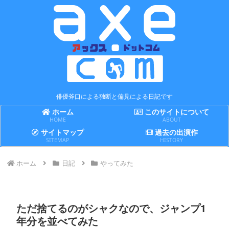
俳優斧口による独断と偏見による日記です
ホーム
このサイトについて
HOME
ABOUT
サイトマップ
過去の出演作
SITEMAP
HISTORY
ホーム
日記
やってみた
ただ捨てるのがシャクなので、ジャンプ1
年分を並べてみた