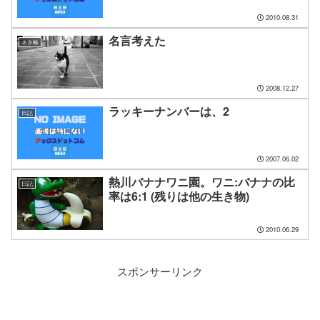
2010.08.31
名言考えた
ネタ帳
2008.12.27
ラッキーナンバーは、2
日記
2007.06.02
熱川バナナワニ園。ワニ:バナナの比
日記
率は6:1 (残りは他の生き物)
2010.06.29
スポンサーリンク