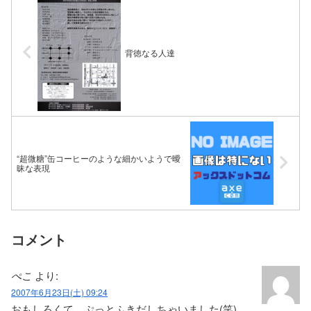
背徳なる人達
“超微糖”缶コーヒーのような細かいようで曖
昧な表現
コメント
ぺこ
より:
2007年6月23日(土) 09:24
おもしろくて、ぷっとふきだしちゃいました(笑)