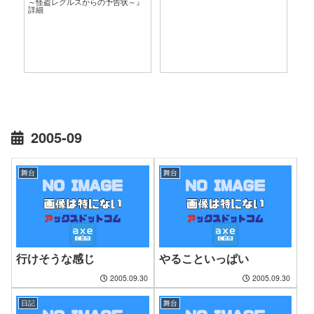
～怪盗レグルスからの予告状～』
言
詳細
2005-09
舞台
舞台
行けそうな感じ
やることいっぱい
2005.09.30
2005.09.30
日記
舞台