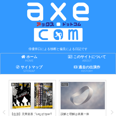
俳優斧口による独断と偏見による日記です
ホーム
このサイトについて
HOME
ABOUT
サイトマップ
過去の出演作
SITEMAP
HISTORY
舞台
日記
日
テ
【出演】天華楽喜『Leo of hearT
誤解と理解は表裏一体
賢