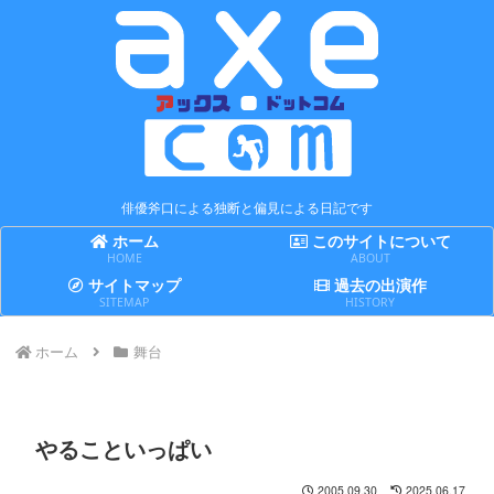
俳優斧口による独断と偏見による日記です
ホーム
このサイトについて
HOME
ABOUT
サイトマップ
過去の出演作
SITEMAP
HISTORY
ホーム
舞台
やることいっぱい
2005.09.30
2025.06.17