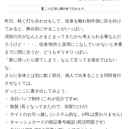
この記事は
約1分
で読めます。
昨日、軽く打ち合わせをして、役者を離れ制作側に目を向け
てみると、舞台前にやることがいっぱい。
演技の方がなんとかまとまってきたから考えられる事なんだ
ろうけど・・・、役者/制作と器用にこなしていかないと本番
までに間に合うか、どうもギリギリっぽい。
「家に帰ったら寝てしまう」なんて言ってる場合ではない
な。
さらに全体とは別に動く部分、個人で出来ることを同時進行
させなくては。
ざっとここに書き出してみよう。
・ 当日パンフ制作 (これが厄介ですw)
・ 散髪 (長くなってきたので、前髪だけが)
・ サイトのお引っ越し (システム的な。URLは変わりません)
・ キャッシュカードの暗証番号確認 (死活問題です)