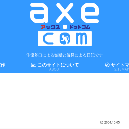
俳優斧口による独断と偏見による日記です
演作
このサイトについて
サイトマ
ABOUT
SITEMA
2004.10.05