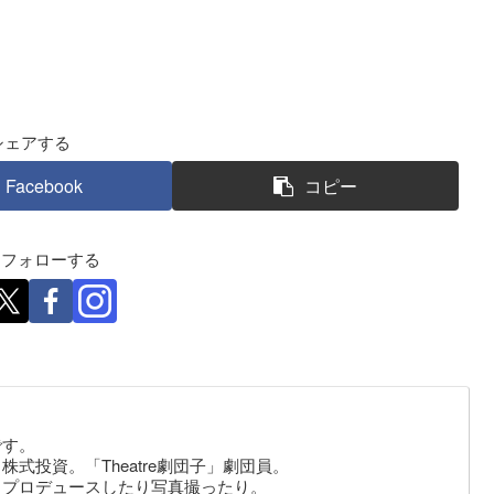
シェアする
Facebook
コピー
eをフォローする
です。
式投資。「Theatre劇団子」劇団員。
りプロデュースしたり写真撮ったり。