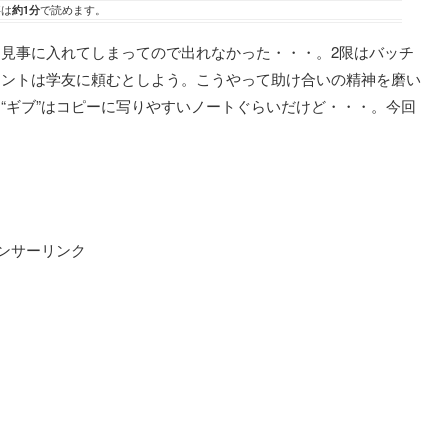
事は
約1分
で読めます。
見事に入れてしまってので出れなかった・・・。2限はバッチ
リントは学友に頼むとしよう。こうやって助け合いの精神を磨い
“ギブ”はコピーに写りやすいノートぐらいだけど・・・。今回
ンサーリンク