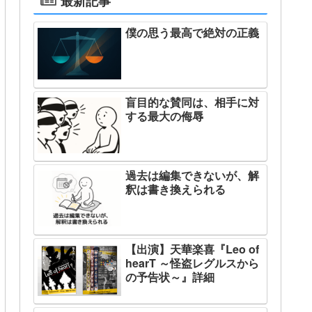
最新記事
僕の思う最高で絶対の正義
盲目的な賛同は、相手に対
する最大の侮辱
過去は編集できないが、解
釈は書き換えられる
【出演】天華楽喜『Leo of
hearT ～怪盗レグルスから
の予告状～』詳細