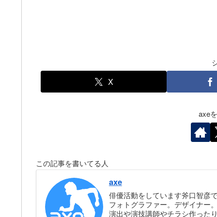
X
ax
この記事を書いてる人
axe
俳優活動をしています斧口智彦
フォトグラファー。デザイナー。株
演出や演技講師やチラシ作った