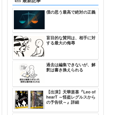
最新記事
僕の思う最高で絶対の正義
盲目的な賛同は、相手に対
する最大の侮辱
過去は編集できないが、解
釈は書き換えられる
【出演】天華楽喜『Leo of
hearT ～怪盗レグルスから
の予告状～』詳細