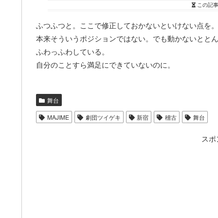
この記
ふつふつと。ここで修正しておかないといけない点を
本来そういうポジションではない。でも動かないとと
ふわっふわしている。
自分のことすら満足にできていないのに。
舞台
MAJIME
劇団ツイゲキ
新宿
稽古
舞台
スポ