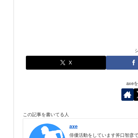
X
ax
この記事を書いてる人
axe
俳優活動をしています斧口智彦