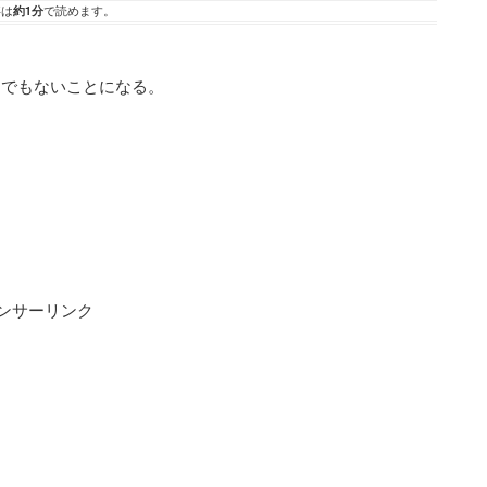
事は
約1分
で読めます。
。
んでもないことになる。
ンサーリンク