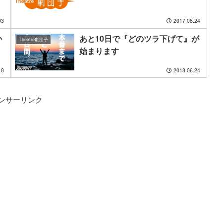
03
2017.08.24
か
あと10日で『どのツラ下げて』が
Theatre劇団子
始まります
18
2018.06.24
ンサーリンク