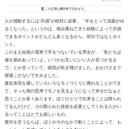
この記事は
約1分
で読めます。
人が感動するには”共感”が絶対に必要。「年をとって涙腺がゆ
るくなった」というのは、積み重ねてきた経験によって共感
できるポイントがどんどん多くなるから。部分ではなくポイ
ント。
このまえ始発の電車で手をつないでいる男女が、「私たちは
傷を舐めあっていよ。いつかお互いにいい人が見つかるま
で」とか言っていて、眠気が吹き飛びました。おかげさまで
寝過ごさないですみました。
最近表現を通していろいろなモノづくりに携わることができ
て、そっち側の思考でモノを見るようになって幸せだなぁと
思うことが多々あります。ぼくひとりで出来ることは限られ
てるんだけど、その限られた技術を必要としてくれる人がい
るってことはとても嬉しいもの。
贅沢を言うならば、ぼくがそのなかで動くことによって、も