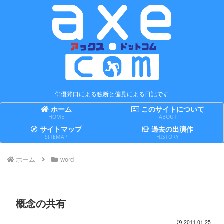
俳優斧口による独断と偏見による日記です
ホーム
このサイトについて
HOME
ABOUT
サイトマップ
過去の出演作
SITEMAP
HISTORY
ホーム
word
概念の共有
2011.01.25