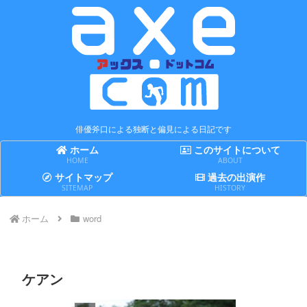
俳優斧口による独断と偏見による日記です
ホーム
このサイトについて
HOME
ABOUT
サイトマップ
過去の出演作
SITEMAP
HISTORY
ホーム
word
ケアン